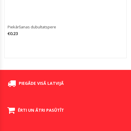
Piekāršanas dubultatspere
€
0.23
PIEGĀDE VISĀ LATVIJĀ
ĒRTI UN ĀTRI PASŪTĪT