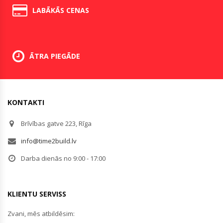
LABĀKĀS CENAS
ĀTRA PIEGĀDE
KONTAKTI
Brīvības gatve 223, Rīga
info@time2build.lv
Darba dienās no 9:00 - 17:00
KLIENTU SERVISS
Zvani, mēs atbildēsim: