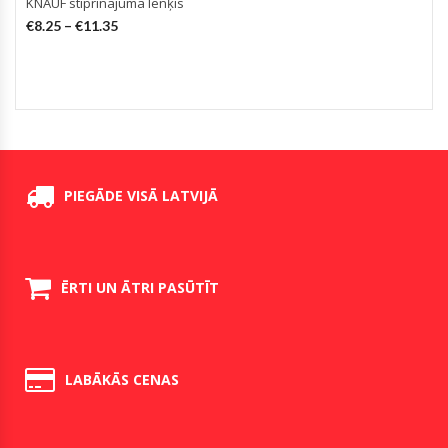
KNAUF stiprinājuma lenķis
€
8.25
–
€
11.35
PIEGĀDE VISĀ LATVIJĀ
ĒRTI UN ĀTRI PASŪTĪT
LABĀKĀS CENAS