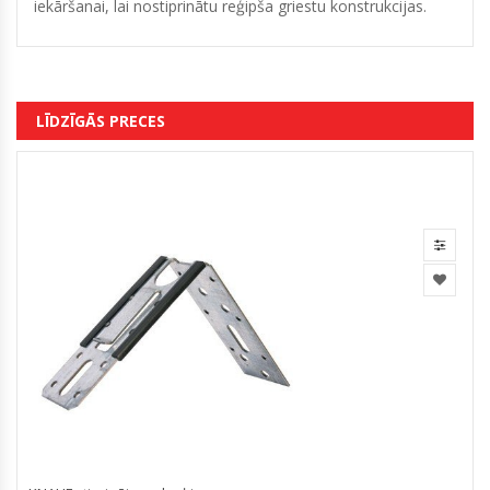
iekāršanai, lai nostiprinātu reģipša griestu konstrukcijas.
LĪDZĪGĀS PRECES