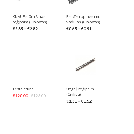
KNAUF stūra šinas
Precīzu apmetumu
reģipsim (Cinkotas)
vadulas (Cinkotas)
€
2.35
–
€
2.82
€
0.65
–
€
0.91
Testa stūris
Uzgaļi reģipsim
(Cinkoti)
€
120.00
€
123.00
€
1.31
–
€
1.52