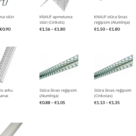
a stūri
KNAUF apmetuma
KNAUF stūra šinas
stūri (Cinkots)
reģipsim (Alumīnija)
€
0.90
€
1.56
–
€
1.80
€
1.50
–
€
1.80
is arku
Stūra šinas reģipsim
Stūra šinas reģipsim
šanai
(Alumīnija)
(Cinkotas)
€
0.88
–
€
1.05
€
1.13
–
€
1.35