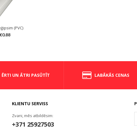
eģipsim (PVC)
€
0.88
ĒRTI UN ĀTRI PASŪTĪT
LABĀKĀS CENAS
KLIENTU SERVISS
P
Zvani, mēs atbildēsim:
+371 25927503