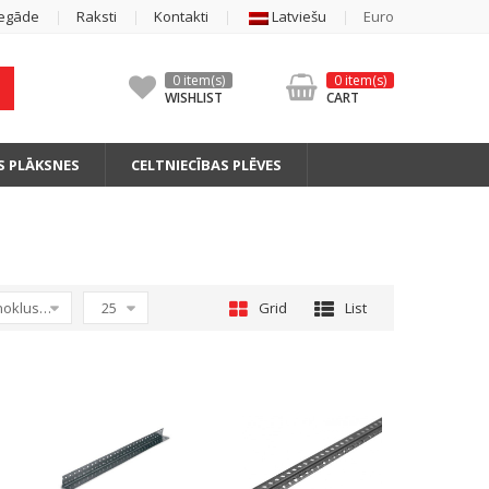
Iegāde
Raksti
Kontakti
Latviešu
Euro
0 item(s)
0 item(s)
WISHLIST
CART
S PLĀKSNES
CELTNIECĪBAS PLĒVES
Atlasīt pēc noklusējuma
25
Grid
List