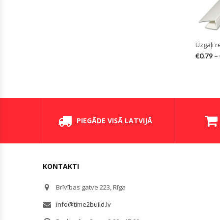
Uzgaļi r
€
0.79
–
PIEGĀDE VISĀ LATVIJĀ
KONTAKTI
Brīvības gatve 223, Rīga
info@time2build.lv