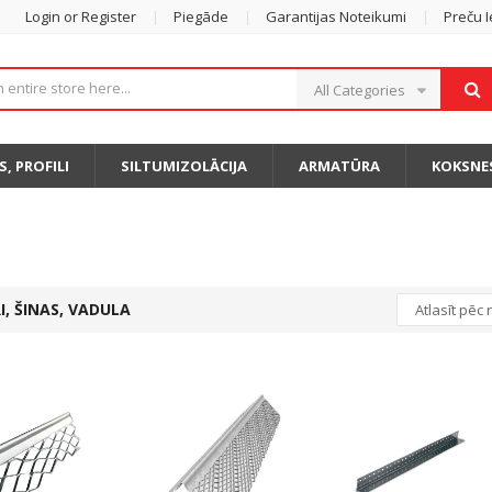
Login or Register
Piegāde
Garantijas Noteikumi
Preču 
All Categories
S, PROFILI
SILTUMIZOLĀCIJA
ARMATŪRA
KOKSNE
I, ŠINAS, VADULA