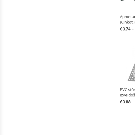
Apmetum
(Cinkoti)
€
0.74
–
PVC stūr
izveido
€
0.88