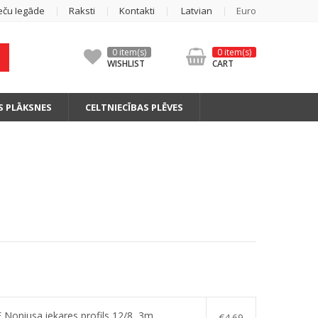
eču Iegāde
Raksti
Kontakti
Latvian
Euro
0 item(s)
0 item(s)
WISHLIST
CART
S PLĀKSNES
CELTNIECĪBAS PLĒVES
Noniusa iekares profils 12/8, 3m
€
4.69