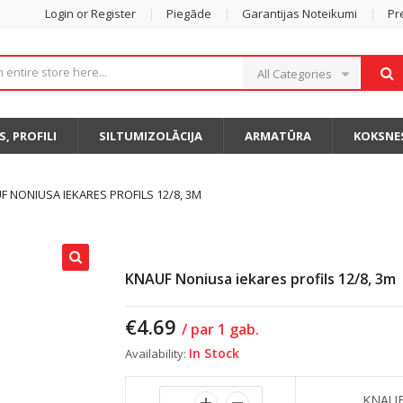
Login or Register
Piegāde
Garantijas Noteikumi
Pr
All Categories
S, PROFILI
SILTUMIZOLĀCIJA
ARMATŪRA
KOKSNE
F NONIUSA IEKARES PROFILS 12/8, 3M
KNAUF Noniusa iekares profils 12/8, 3m
€
4.69
/ par 1 gab.
In Stock
Availability:
KNAUF 