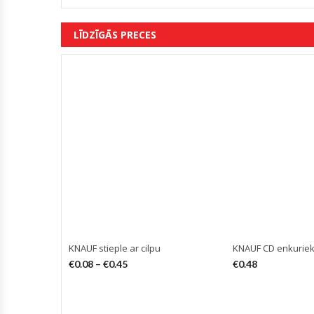
LĪDZĪGĀS PRECES
KNAUF stieple ar cilpu
KNAUF CD enkurieka
€
0.08
–
€
0.45
€
0.48