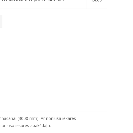
arināšanai (3000 mm). Ar noniusa iekares
noniusa iekares apakšdaļu.