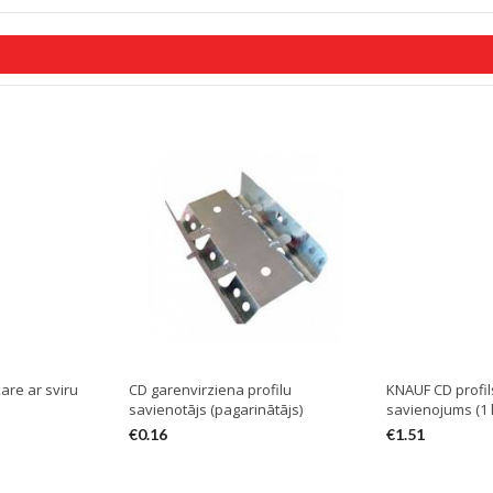
re ar sviru
CD garenvirziena profilu
KNAUF CD profil
savienotājs (pagarinātājs)
savienojums (1 
€
0.16
€
1.51