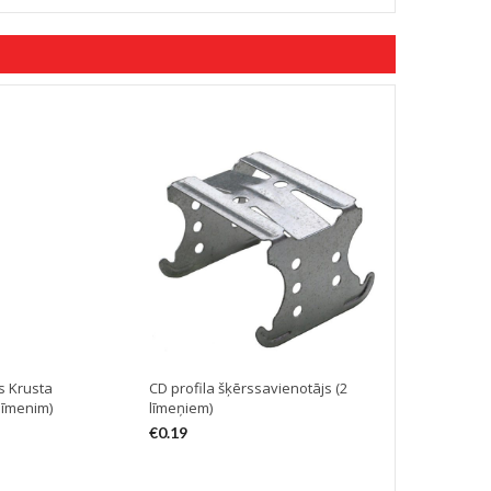
s Krusta
CD profila šķērssavienotājs (2
KNAUF Stanz
līmenim)
līmeņiem)
profilu knied
€
0.19
€
83.90