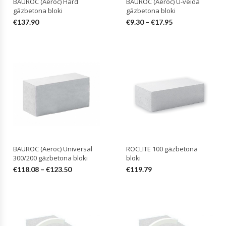
BAUROC (Aeroc) Hard
BAUROC (Aeroc) U-veida
gāzbetona bloki
gāzbetona bloki
€
137.90
€
9.30
–
€
17.95
BAUROC (Aeroc) Universal
ROCLITE 100 gāzbetona
300/200 gāzbetona bloki
bloki
€
118.08
–
€
123.50
€
119.79