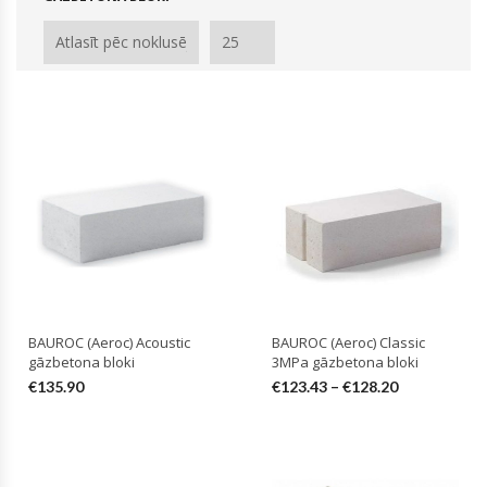
BAUROC (Aeroc) Acoustic
BAUROC (Aeroc) Classic
gāzbetona bloki
3MPa gāzbetona bloki
€
135.90
€
123.43
–
€
128.20