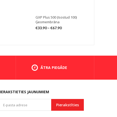
GXP Plus 500 (Isostud 100)
GXP Plus 4
Ģeomembrāna
€
19.90
–
€
3
€
33.90
–
€
67.90
ĀTRA PIEGĀDE
IERAKSTIETIES JAUNUMIEM
Pierakstīties