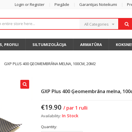
Login or Register
Piegāde
Garantijas Noteikumi
Pr
All Categories
S, PROFILI
SILTUMIZOLĀCIJA
ARMATŪRA
KOKSNE
GXP PLUS 400 ĢEOMEMBRĀNA MELNA, 100CM, 20M2
GXP Plus 400 Ģeomembrāna melna, 100
€
19.90
/ par 1 rulli
In Stock
Availability:
Quantity: