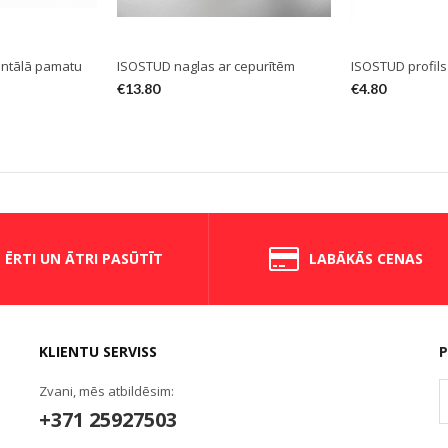
ontālā pamatu
ISOSTUD naglas ar cepurītēm
ISOSTUD profils
€
13.80
€
4.80
ĒRTI UN ĀTRI PASŪTĪT
LABĀKĀS CENAS
KLIENTU SERVISS
P
Zvani, mēs atbildēsim:
+371 25927503