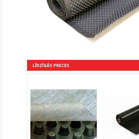
LĪDZĪGĀS PRECES