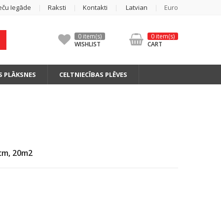
eču Iegāde
Raksti
Kontakti
Latvian
Euro
0 item(s)
0 item(s)
WISHLIST
CART
S PLĀKSNES
CELTNIECĪBAS PLĒVES
cm, 20m2