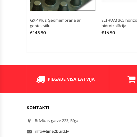
GXP Plus Ģeomembrāna ar
ELT-PAM 365 horiz
ģeotekstilu
hidroizolācija
€
148.90
€
16.50
PIEGĀDE VISĀ LATVIJĀ
KONTAKTI
Brīvības gatve 223, Rīga
info@time2build.lv