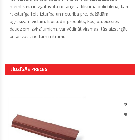
membrāna ir izgatavota no augsta blīvuma polietilēna, kam
raksturīga liela izturība un noturība pret dažādām
agresīvām vielām. Isostud ir produkts, kas, pateicoties
daudziem izvirzījumiem, var vēdināt virsmas, tās aizsargāt
un aizvadīt no tām mitrumu.
LĪDZĪGĀS PRECES