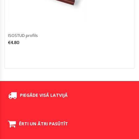
ISOSTUD profils
€
4.80
PIEGĀDE VISĀ LATVIJĀ
ĒRTI UN ĀTRI PASŪTĪT