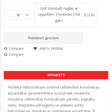
GXP (Isostud) naglas ar
cepurītēm 3.5x45mm (100
€
13.80
gab.)
Pievienot grozam
Compare
Add to Wishlist
Compare
APRAKSTS
Perfekta hidroizolācijas sistēma celtniecības konstrukciju
aizsardzībai. Ģeomembrāna Isostud tiek izmantota
mūsdienu celtniecības konstrukcijās pamatu, pagrabu,
sienu, starpstāvu pārsegumu un plakano jumtu
hidroizolācijai, drenāžai un mehāniskai aizsardzībai. Šī