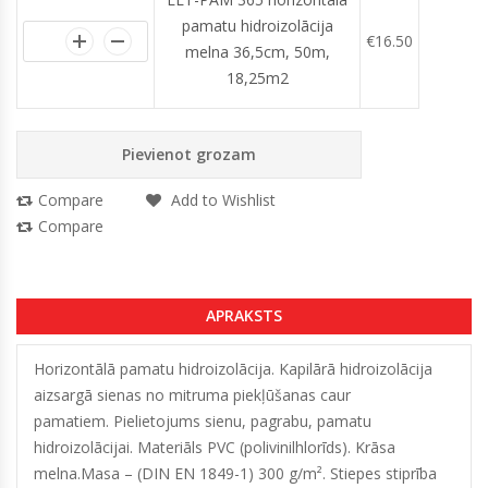
pamatu hidroizolācija
€
16.50
melna 36,5cm, 50m,
18,25m2
Pievienot grozam
Compare
Add to Wishlist
Compare
APRAKSTS
Horizontālā pamatu hidroizolācija. Kapilārā hidroizolācija
aizsargā sienas no mitruma piekļūšanas caur
pamatiem. Pielietojums sienu, pagrabu, pamatu
hidroizolācijai. Materiāls PVC (polivinilhlorīds). Krāsa
melna.Masa – (DIN EN 1849-1) 300 g/m². Stiepes stiprība