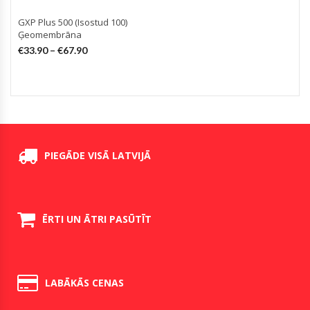
GXP Plus 500 (Isostud 100)
Ģeomembrāna
€
33.90
–
€
67.90
PIEGĀDE VISĀ LATVIJĀ
ĒRTI UN ĀTRI PASŪTĪT
LABĀKĀS CENAS