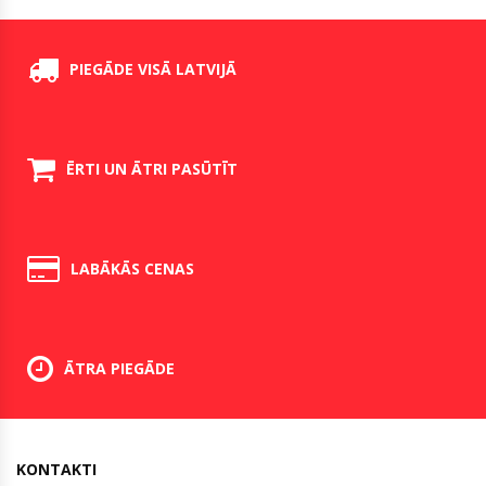
PIEGĀDE VISĀ LATVIJĀ
ĒRTI UN ĀTRI PASŪTĪT
LABĀKĀS CENAS
ĀTRA PIEGĀDE
KONTAKTI