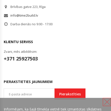
Brīvības gatve 223, Rīga
info@time2build.lv
Darba dienās no 9:00 - 17:00
KLIENTU SERVISS
Zvani, mēs atbildēsim:
+371 25927503
PIERAKSTIETIES JAUNUMIEM
Pierakstīties
Informējam, ka šajā tīmekļa vietnē tiek izmantotas sīkdatnes