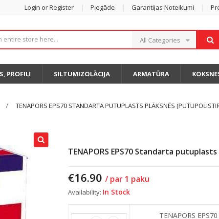
Login or Register
Piegāde
Garantijas Noteikumi
Pr
All Categories
S, PROFILI
SILTUMIZOLĀCIJA
ARMATŪRA
KOKSNE
TENAPORS EPS70 STANDARTA PUTUPLASTS PLĀKSNĒS (PUTUPOLISTI
TENAPORS EPS70 Standarta putuplasts p
€
16.90
/ par 1 paku
In Stock
Availability:
TENAPORS EPS70 (T