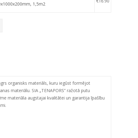
€
16.90
0x1000x200mm, 1,5m2
ngrs organisks materiāls, kuru iegūst formējot
akošanas materiālu. SIA „TENAPORS” ražotā putu
me materiāla augstajai kvalitātei un garantija īpašību
umi.