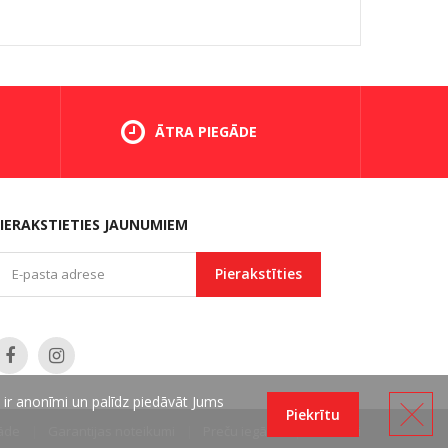
ĀTRA PIEGĀDE
IERAKSTIETIES JAUNUMIEM
Pierakstīties
 ir anonīmi un palīdz piedāvāt Jums
Piekrītu
āde
Garantijas noteikumi
Preču iegāde
Kontakti