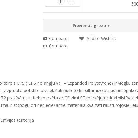
50
Pievienot grozam
Compare
Add to Wishlist
Compare
stirols EPS ( EPS no angļu val. – Expanded Polystyrene) ir viegls, sti
ru. Uzputoto polistirolu visplašāk pielieto kā siltumizolācijas un iep
172 prasībām un tiek marķēta ar CE zīmi.CE marķējums ir atbilstības zī
mā ir atspoguļoti nepieciešamie materiāla kvalitāti raksturojošie liel
tvijas teritorijā.