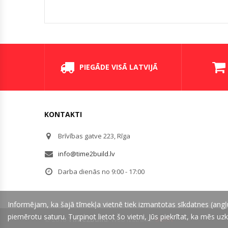
PIEGĀDE VISĀ LATVIJĀ
KONTAKTI
Brīvības gatve 223, Rīga
info@time2build.lv
Darba dienās no 9:00 - 17:00
Informējam, ka šajā tīmekļa vietnē tiek izmantotas sīkdatnes (angļu
piemērotu saturu. Turpinot lietot šo vietni, Jūs piekrītat, ka mēs u
Time2Build
© 2018
. Web izstrāde:
BORN