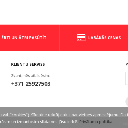
ĒRTI UN ĀTRI PASŪTĪT
LABĀKĀS CENAS
KLIENTU SERVISS
P
Zvani, mēs atbildēsim:
+371 25927503
 val. "cookies"). Sīkdatne uzkrāj datus par vietnes apmeklējumu. Dati
zkrāsim un izmantosim sīkdatnes Jūsu ierīcē.
Privātuma politika
Pieg