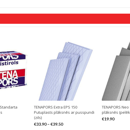
Standarta
TENAPORS Extra EPS 150
TENAPORS Neo E
ēs
Putuplasts plāksnēs ar pusspundi
plāksnēs (pelēk
(zils)
€
19.90
€
33.90
–
€
39.50