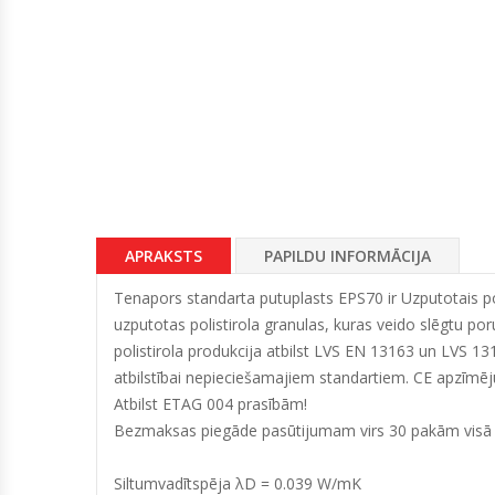
APRAKSTS
PAPILDU INFORMĀCIJA
Tenapors standarta putuplasts EPS70 ir Uzputotais poli
uzputotas polistirola granulas, kuras veido slēgtu po
polistirola produkcija atbilst LVS EN 13163 un LVS 13
atbilstībai nepieciešamajiem standartiem. CE apzīmēju
Atbilst ETAG 004 prasībām!
Bezmaksas piegāde pasūtijumam virs 30 pakām visā La
Siltumvadītspēja λD = 0.039 W/mK