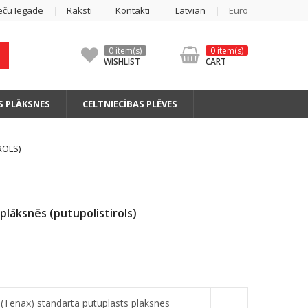
eču Iegāde
Raksti
Kontakti
Latvian
Euro
0 item(s)
0 item(s)
WISHLIST
CART
S PLĀKSNES
CELTNIECĪBAS PLĒVES
ROLS)
lāksnēs (putupolistirols)
enax) standarta putuplasts plāksnēs