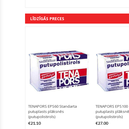
LĪDZĪGĀS PRECES
TENAPORS EPS60 Standarta
TENAPORS EPS100 
putuplasts plāksnēs
putuplasts plāksn
(putupolistirols)
(putupolistirols)
€
21.10
€
27.00