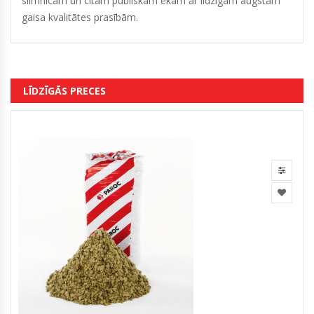
slimnīcām un citam publiskam ēkām ar līdzīgam augstam
gaisa kvalitātes prasībām.
LĪDZĪGĀS PRECES