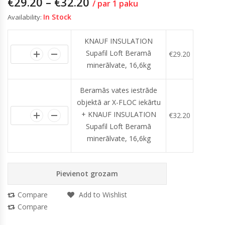
€
29.20
–
€
32.20
/ par 1 paku
In Stock
Availability:
KNAUF INSULATION
Supafil Loft Beramā
€
29.20
minerālvate, 16,6kg
Beramās vates iestrāde
objektā ar X-FLOC iekārtu
+ KNAUF INSULATION
€
32.20
Supafil Loft Beramā
minerālvate, 16,6kg
Pievienot grozam
Compare
Add to Wishlist
Compare