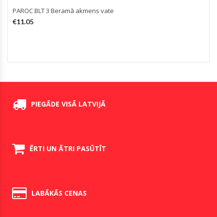
PAROC BLT 3 Beramā akmens vate
€
11.05
PIEGĀDE VISĀ LATVIJĀ
ĒRTI UN ĀTRI PASŪTĪT
LABĀKĀS CENAS