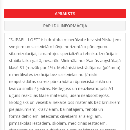
APRAKSTS
PAPILDU INFORMĀCIJA
“SUPAFIL LOFT” ir hidrofoba minerālvate bez sintētiskajiem
sveķiem un saistvielām būvju horizontālo pārsegumu
siltumizolacijai, izmantojot specializētu tehniku. Izolācija ir
stabila laika gaitā, nesarūk. Minimāla nosēšanās augstākajā
klasē S1 (mazāk par 1%). Mehāniski iestrādājama (pūšama)
minerālvates izolācija bez saistvielas no ķīmiski
neapstrādātas otrreiz pārstrādāta rūpnieciskā stikla un
kvarca smilts šķiedras. Nedegošs un neuzliesmojošs A1
uguns reakcijas klase materiāls, ūdeni neabsorbējošs.
Ekoloģisks un veselībai nekaitējošs materiāls bez ķīmiskiem
piejaukumiem, krāsvielām, balinātajiem, fenola un
formaldehīdiem. Ieteicams cilvēkiem ar alerģijām,
pirmsskolas iestādēm, skolām, medicīnas iestādēm,