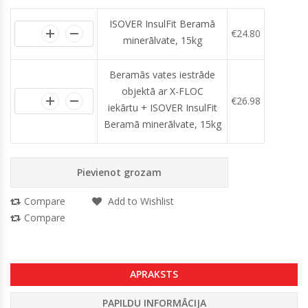
ISOVER InsulFit Beramā
€
24.80
minerālvate, 15kg
Beramās vates iestrāde
objektā ar X-FLOC
€
26.98
iekārtu + ISOVER InsulFit
Beramā minerālvate, 15kg
Pievienot grozam
Compare
Add to Wishlist
Compare
APRAKSTS
PAPILDU INFORMĀCIJA