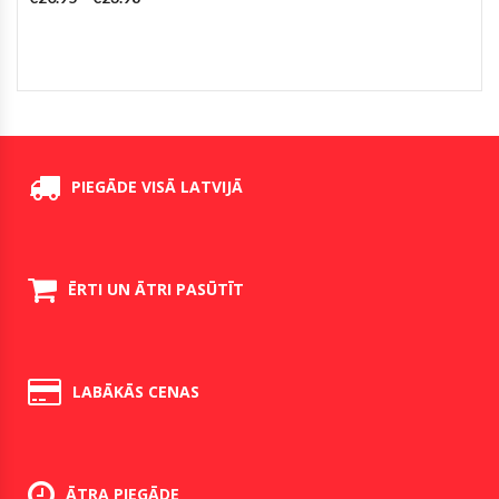
PIEGĀDE VISĀ LATVIJĀ
ĒRTI UN ĀTRI PASŪTĪT
LABĀKĀS CENAS
ĀTRA PIEGĀDE