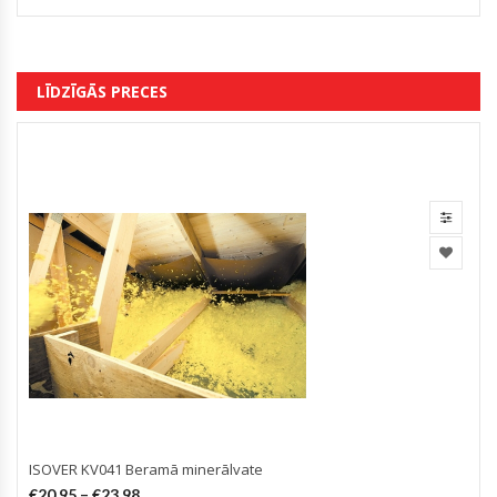
LĪDZĪGĀS PRECES
ISOVER KV041 Beramā minerālvate
€
20.95
–
€
23.98