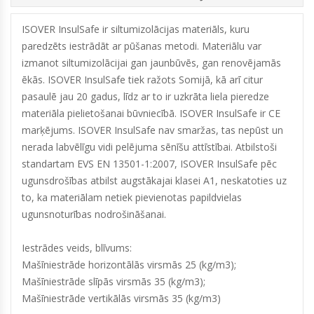
ISOVER InsulSafe ir siltumizolācijas materiāls, kuru
paredzēts iestrādāt ar pūšanas metodi. Materiālu var
izmanot siltumizolācijai gan jaunbūvēs, gan renovējamās
ēkās. ISOVER InsulSafe tiek ražots Somijā, kā arī citur
pasaulē jau 20 gadus, līdz ar to ir uzkrāta liela pieredze
materiāla pielietošanai būvniecībā. ISOVER InsulSafe ir CE
marķējums. ISOVER InsulSafe nav smaržas, tas nepūst un
nerada labvēlīgu vidi pelējuma sēnīšu attīstībai. Atbilstoši
standartam EVS EN 13501-1:2007, ISOVER InsulSafe pēc
ugunsdrošības atbilst augstākajai klasei A1, neskatoties uz
to, ka materiālam netiek pievienotas papildvielas
ugunsnoturības nodrošināšanai.
Iestrādes veids, blīvums:
Mašīniestrāde horizontālās virsmās 25 (kg/m3);
Mašīniestrāde slīpās virsmās 35 (kg/m3);
Mašīniestrāde vertikālās virsmās 35 (kg/m3)