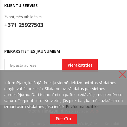
KLIENTU SERVISS
Zvani, mēs atbildēsim:
+371 25927503
PIERAKSTIETIES JAUNUMIEM
Pierakstīties
Informējam, ka šajā tīmekļa vietnē tiek izmantotas sīkdatnes
(angļu val. "cookies"). Sīkdatne uzkrāj datus par vietnes
apmeklējumu. Dati ir anonīmi un palīdz piedāvāt Jums piemērotu
saturu. Turpinot lietot šo vietni, Jūs piekrītat, ka mēs uzkrāsim un
izmantosim sīkdatnes Jūsu ierīcē.
Privātuma politika
Time2Build
© 2018
. Web izstrāde:
BORN
Piekrītu
Piegāde
Garantijas noteikumi
Preču iegāde
Kontakti