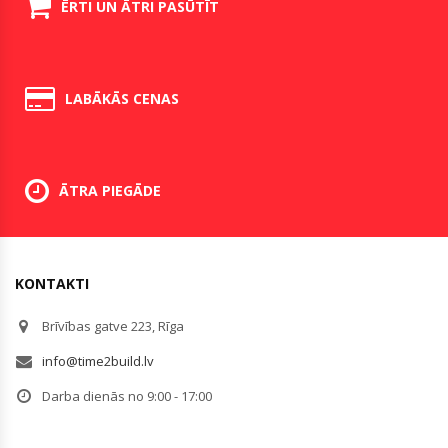
ĒRTI UN ĀTRI PASŪTĪT
LABĀKĀS CENAS
ĀTRA PIEGĀDE
KONTAKTI
Brīvības gatve 223, Rīga
info@time2build.lv
Darba dienās no 9:00 - 17:00