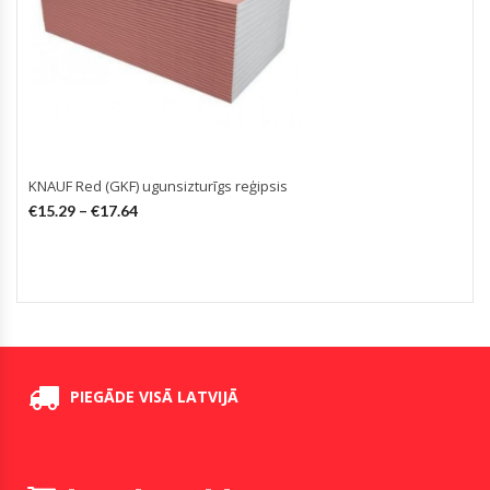
KNAUF Red (GKF) ugunsizturīgs reģipsis
€
15.29
–
€
17.64
PIEGĀDE VISĀ LATVIJĀ