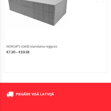
NORGIPS (GKB) standarta reģipsis
€
7.20
–
€
10.58
PIEGĀDE VISĀ LATVIJĀ