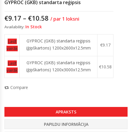
GYPROC (GKB) standarta reģipsis
€
9.17
–
€
10.58
/ par 1 loksni
In Stock
Availability:
GYPROC (GKB) standarta reģipsis
Lasīt
€
9.17
(ģipškartons) 1200x2600x12.5mm
vairāk
GYPROC (GKB) standarta reģipsis
Lasīt
€
10.58
(ģipškartons) 1200x3000x12.5mm
vairāk
Compare
APRAKSTS
PAPILDU INFORMĀCIJA