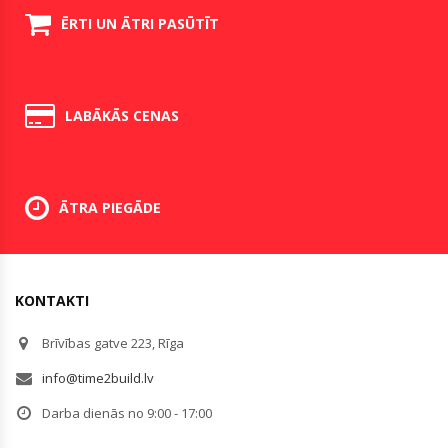
ĒRTI UN ĀTRI PASŪTĪT
LABĀKĀS CENAS
ĀTRA PIEGĀDE
KONTAKTI
Brīvības gatve 223, Rīga
info@time2build.lv
Darba dienās no 9:00 - 17:00