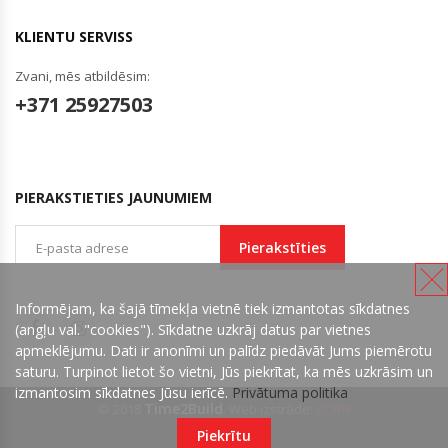
KLIENTU SERVISS
Zvani, mēs atbildēsim:
+371 25927503
PIERAKSTIETIES JAUNUMIEM
Pierakstīties
Informējam, ka šajā tīmekļa vietnē tiek izmantotas sīkdatnes
(angļu val. "cookies"). Sīkdatne uzkrāj datus par vietnes
apmeklējumu. Dati ir anonīmi un palīdz piedāvāt Jums piemērotu
saturu. Turpinot lietot šo vietni, Jūs piekrītat, ka mēs uzkrāsim un
izmantosim sīkdatnes Jūsu ierīcē.
Privātuma politika
Time2Build
© 2018
. Web izstrāde:
BORN
Piekrītu