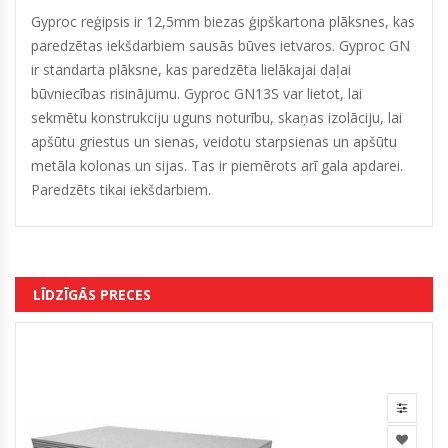
Gyproc reģipsis ir 12,5mm biezas ģipškartona plāksnes, kas
paredzētas iekšdarbiem sausās būves ietvaros. Gyproc GN
ir standarta plāksne, kas paredzēta lielākajai daļai
būvniecības risinājumu. Gyproc GN13S var lietot, lai
sekmētu konstrukciju uguns noturību, skaņas izolāciju, lai
apšūtu griestus un sienas, veidotu starpsienas un apšūtu
metāla kolonas un sijas. Tas ir piemērots arī gala apdarei.
Paredzēts tikai iekšdarbiem.
LĪDZĪGĀS PRECES