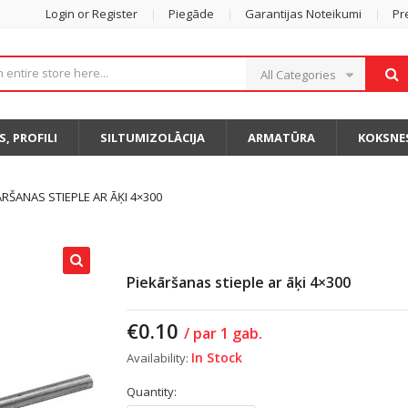
Login or Register
Piegāde
Garantijas Noteikumi
Pr
All Categories
S, PROFILI
SILTUMIZOLĀCIJA
ARMATŪRA
KOKSNE
ĀRŠANAS STIEPLE AR ĀĶI 4×300
Piekāršanas stieple ar āķi 4×300
€
0.10
/ par 1 gab.
In Stock
Availability:
Quantity: