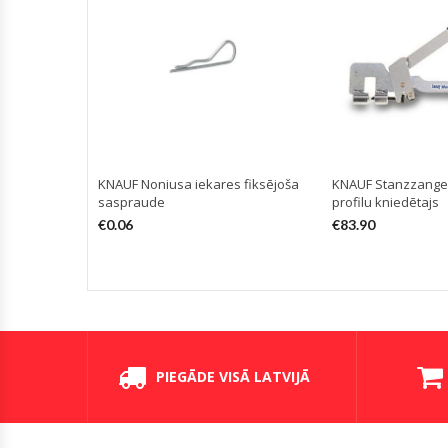
KNAUF Noniusa iekares fiksējoša
KNAUF Stanzzange 
saspraude
profilu kniedētajs
€
0.06
€
83.90
PIEGĀDE VISĀ LATVIJĀ