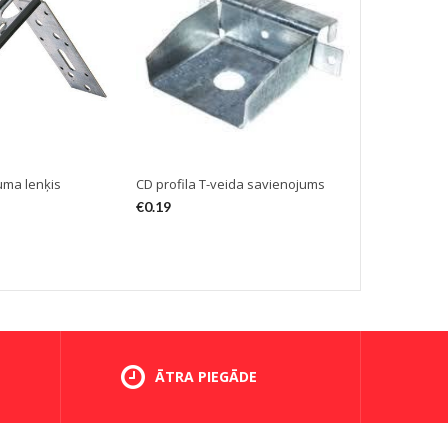
uma lenķis
CD profila T-veida savienojums
CD garenvirz
savienotājs 
€
0.19
€
0.16
ĀTRA PIEGĀDE