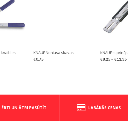
knaibles-
KNAUF Noniusa skavas
KNAUF stiprināj
€
0.75
€
8.25
–
€
11.35
ĒRTI UN ĀTRI PASŪTĪT
LABĀKĀS CENAS