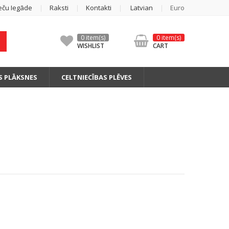
eču Iegāde
Raksti
Kontakti
Latvian
Euro
0 item(s)
0 item(s)
WISHLIST
CART
S PLĀKSNES
CELTNIECĪBAS PLĒVES