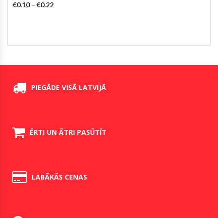
€
0.10
–
€
0.22
PIEGĀDE VISĀ LATVIJĀ
ĒRTI UN ĀTRI PASŪTĪT
LABĀKĀS CENAS