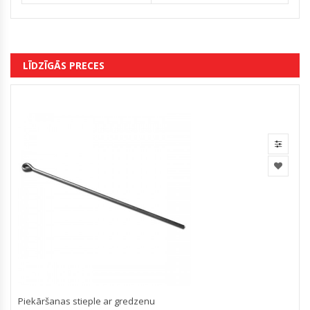
LĪDZĪGĀS PRECES
Piekāršanas stieple ar gredzenu