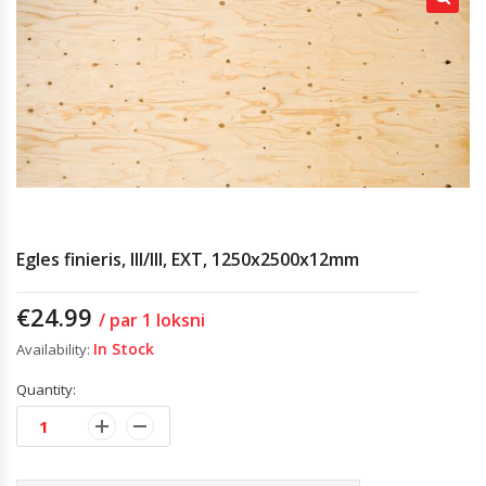
Egles finieris, III/III, EXT, 1250x2500x12mm
€
24.99
/ par 1 loksni
In Stock
Availability:
Quantity: