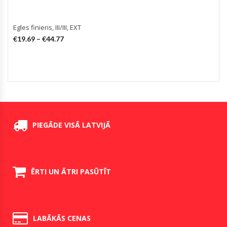
Egles finieris, III/III, EXT
€
19.69
–
€
44.77
PIEGĀDE VISĀ LATVIJĀ
ĒRTI UN ĀTRI PASŪTĪT
LABĀKĀS CENAS