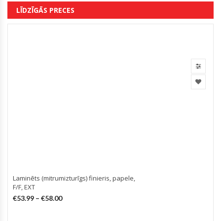
LĪDZĪGĀS PRECES
Laminēts (mitrumizturīgs) finieris, papele,
F/F, EXT
€
53.99
–
€
58.00