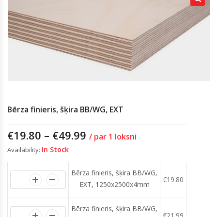
Bērza finieris, šķira BB/WG, EXT
€
19.80
–
€
49.99
/ par 1 loksni
In Stock
Availability:
Bērza finieris, šķira BB/WG,
€
19.80
EXT, 1250x2500x4mm
Bērza finieris, šķira BB/WG,
€
21.99