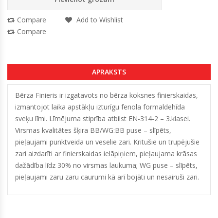
Compare
Add to Wishlist
Compare
APRAKSTS
Bērza Finieris ir izgatavots no bērza koksnes finierskaidas,
izmantojot laika apstākļu izturīgu fenola formaldehīda
sveķu līmi. Līmējuma stiprība atbilst EN-314-2 – 3.klasei.
Virsmas kvalitātes šķira BB/WG:BB puse – slīpēts,
pieļaujami punktveida un veselie zari. Kritušie un trupējušie
zari aizdarīti ar finierskaidas ielāpiņiem, pieļaujama krāsas
dažādība līdz 30% no virsmas laukuma; WG puse – slīpēts,
pieļaujami zaru zaru caurumi kā arī bojāti un nesairuši zari.