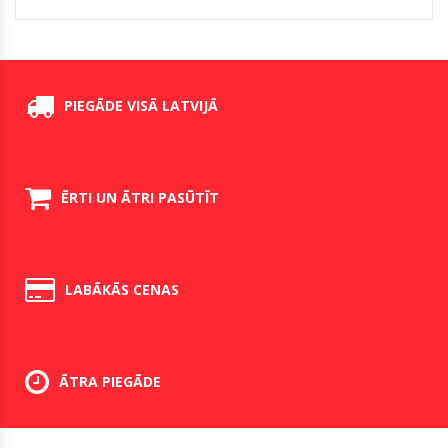
PIEGĀDE VISĀ LATVIJĀ
ĒRTI UN ĀTRI PASŪTĪT
LABĀKĀS CENAS
ĀTRA PIEGĀDE