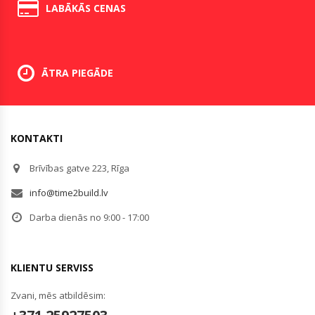
LABĀKĀS CENAS
ĀTRA PIEGĀDE
KONTAKTI
Brīvības gatve 223, Rīga
info@time2build.lv
Darba dienās no 9:00 - 17:00
KLIENTU SERVISS
Zvani, mēs atbildēsim: