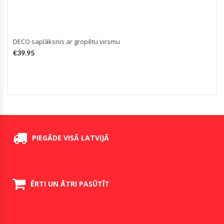
DECO saplāksnis ar gropētu virsmu
L
F
€
39.95
PIEGĀDE VISĀ LATVIJĀ
ĒRTI UN ĀTRI PASŪTĪT