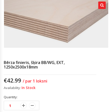
Bērza finieris, šķira BB/WG, EXT,
1250x2500x18mm
€
42.99
/ par 1 loksni
In Stock
Availability:
Quantity: