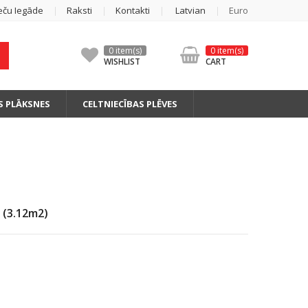
eču Iegāde
Raksti
Kontakti
Latvian
Euro
0 item(s)
0 item(s)
WISHLIST
CART
S PLĀKSNES
CELTNIECĪBAS PLĒVES
 (3.12m2)