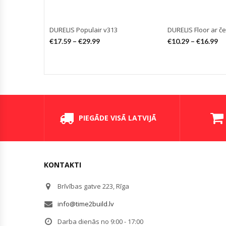
DURELIS Populair v313
DURELIS Floor ar č
€
17.59
–
€
29.99
€
10.29
–
€
16.99
PIEGĀDE VISĀ LATVIJĀ
KONTAKTI
Brīvības gatve 223, Rīga
info@time2build.lv
Darba dienās no 9:00 - 17:00