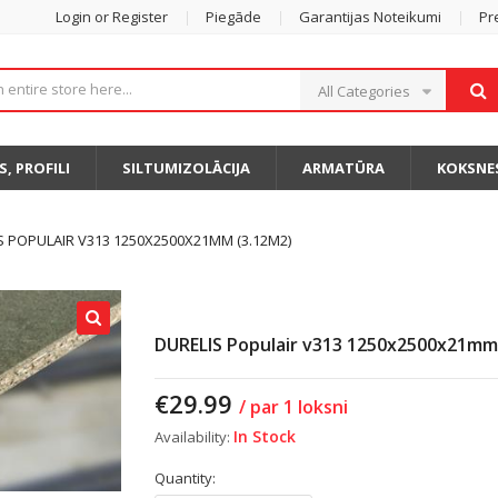
Login or Register
Piegāde
Garantijas Noteikumi
Pr
All Categories
S, PROFILI
SILTUMIZOLĀCIJA
ARMATŪRA
KOKSNE
S POPULAIR V313 1250X2500X21MM (3.12M2)
DURELIS Populair v313 1250x2500x21mm
€
29.99
/ par 1 loksni
In Stock
Availability:
Quantity: