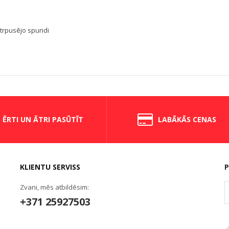
etrpusējo spundi
ĒRTI UN ĀTRI PASŪTĪT
LABĀKĀS CENAS
KLIENTU SERVISS
P
Zvani, mēs atbildēsim:
+371 25927503