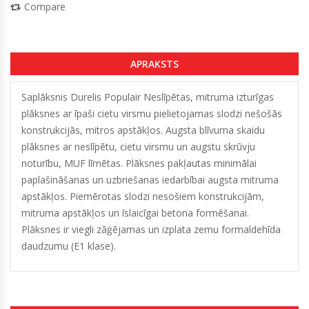
Compare
APRAKSTS
Saplāksnis Durelis Populair Neslīpētas, mitruma izturīgas
plāksnes ar īpaši cietu virsmu pielietojamas slodzi nešošās
konstrukcijās, mitros apstākļos. Augsta blīvuma skaidu
plāksnes ar neslīpētu, cietu virsmu un augstu skrūvju
noturību, MUF līmētas. Plāksnes pakļautas minimālai
paplašināšanas un uzbriešanas iedarbībai augsta mitruma
apstākļos. Piemērotas slodzi nesošiem konstrukcijām,
mitruma apstākļos un īslaicīgai betona formēšanai.
Plāksnes ir viegli zāģējamas un izplata zemu formaldehīda
daudzumu (E1 klase).