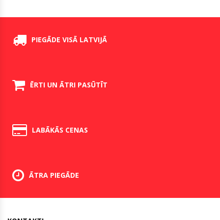
PIEGĀDE VISĀ LATVIJĀ
ĒRTI UN ĀTRI PASŪTĪT
LABĀKĀS CENAS
ĀTRA PIEGĀDE