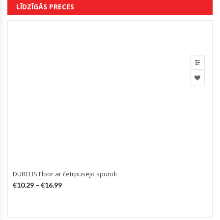
LĪDZĪGĀS PRECES
DURELIS Floor ar četrpusējo spundi
€
10.29
–
€
16.99