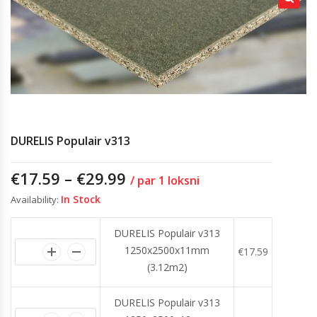
DURELIS Populair v313
€
17.59
–
€
29.99
/ par 1 loksni
In Stock
Availability:
DURELIS Populair v313
1250x2500x11mm
€
17.59
(3.12m2)
DURELIS Populair v313