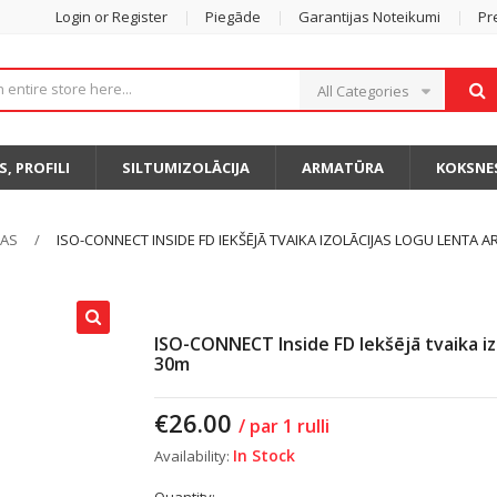
Login or Register
Piegāde
Garantijas Noteikumi
Pr
All Categories
S, PROFILI
SILTUMIZOLĀCIJA
ARMATŪRA
KOKSNE
TAS
ISO-CONNECT INSIDE FD IEKŠĒJĀ TVAIKA IZOLĀCIJAS LOGU LENTA AR
ISO-CONNECT Inside FD Iekšējā tvaika izol
30m
€
26.00
/ par 1 rulli
In Stock
Availability: