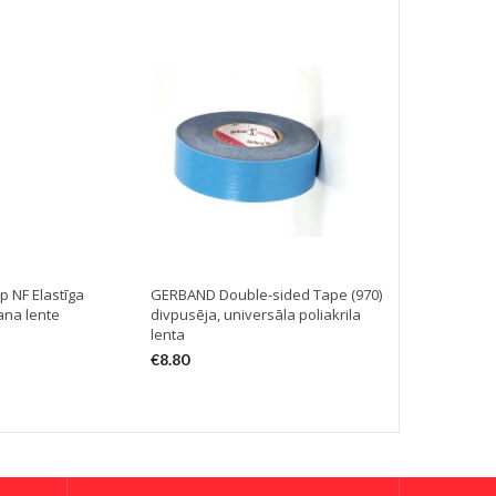
 NF Elastīga
GERBAND Double-sided Tape (970)
GERBAND Ins
ana lente
divpusēja, universāla poliakrila
vienpusēja, 
lenta
tvaika izolāci
€
8.80
€
14.10