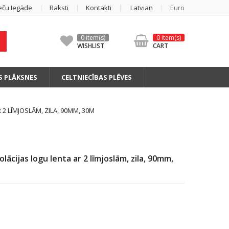
eču Iegāde
Raksti
Kontakti
Latvian
Euro
0 item(s)
0 item(s)
WISHLIST
CART
S PLĀKSNES
CELTNIECĪBAS PLĒVES
 2 LĪMJOSLĀM, ZILA, 90MM, 30M
ācijas logu lenta ar 2 līmjoslām, zila, 90mm,