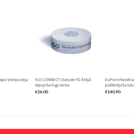
ape Vienpusēja
ISO-CONNECT Outside FD Ārējā
DuPont FlexWrap
elpojoša logu lenta
pašlīmējoša lok
€
26.00
€
140.90