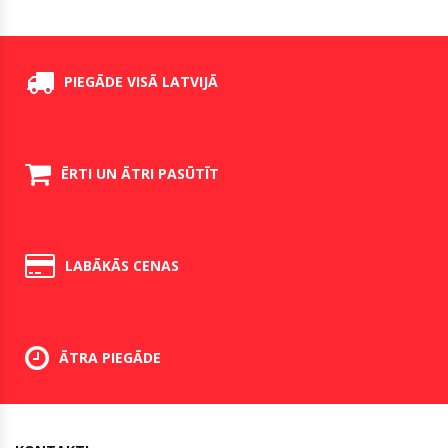
PIEGĀDE VISĀ LATVIJĀ
ĒRTI UN ĀTRI PASŪTĪT
LABĀKĀS CENAS
ĀTRA PIEGĀDE