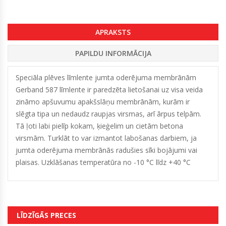
APRAKSTS
PAPILDU INFORMĀCIJA
Speciāla plēves līmlente jumta oderējuma membrānām
Gerband 587 līmlente ir paredzēta lietošanai uz visa veida
zināmo apšuvumu apakšslāņu membrānām, kurām ir
slēgta tipa un nedaudz raupjas virsmas, arī ārpus telpām.
Tā ļoti labi pielīp kokam, ķieģelim un cietām betona
virsmām. Turklāt to var izmantot labošanas darbiem, ja
jumta oderējuma membrānās radušies sīki bojājumi vai
plaisas. Uzklāšanas temperatūra no -10 °C līdz +40 °C
LĪDZĪGĀS PRECES