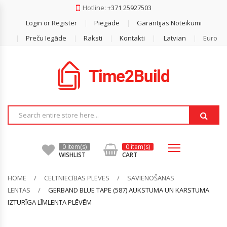
Hotline:
+371 25927503
Login or Register
Piegāde
Garantijas Noteikumi
Dakstiņš
Gāzbetona Bloki
Reģipsis
Akmens Vate
Armatūra
Durelis
Difūzijas Membrānas
Preču Iegāde
Raksti
Kontakti
Latvian
Euro
Metāla Jumti
Keramzīta Bloki
Lentas
Beramā Vate
Armatūras Sieti
Finiera Saplāksnis
Ģeomembrānas
Bezazbesta Šīferis
Mūrjava / Bloku Līmes
Profilu Stiprinājumi
Ekstrudētais Putuplasts
Betonēšanas Piederumi (distanceri,
OSB
Plēves
Vadulas U.c)
Pārsedzes
Reģipša Profili
Fasādes Vate
Pretvēja Plēves
Stūri, Šinas, Vadula
Minerālvate
Savienošanas Lentas
0 item(s)
0 item(s)
WISHLIST
CART
Putuplasts
HOME
CELTNIECĪBAS PLĒVES
SAVIENOŠANAS
LENTAS
GERBAND BLUE TAPE (587) AUKSTUMA UN KARSTUMA
IZTURĪGA LĪMLENTA PLĒVĒM