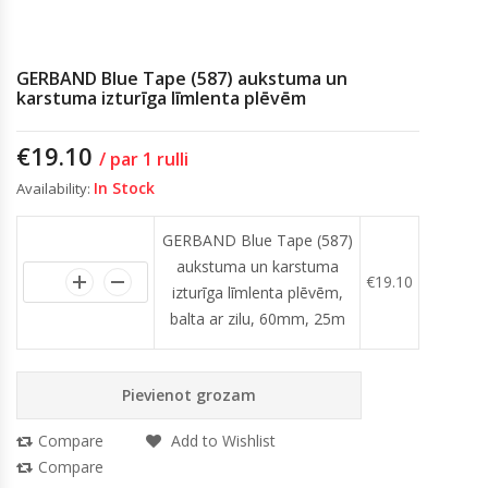
GERBAND Blue Tape (587) aukstuma un
karstuma izturīga līmlenta plēvēm
€
19.10
/ par 1 rulli
In Stock
Availability:
GERBAND Blue Tape (587)
aukstuma un karstuma
€
19.10
izturīga līmlenta plēvēm,
balta ar zilu, 60mm, 25m
Pievienot grozam
Compare
Add to Wishlist
Compare