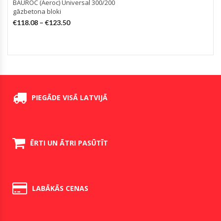
BAUROC (Aeroc) Universal 300/200
gāzbetona bloki
€
118.08
–
€
123.50
PIEGĀDE VISĀ LATVIJĀ
ĒRTI UN ĀTRI PASŪTĪT
LABĀKĀS CENAS