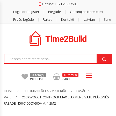
Hotline:
+371 25927503
Login or Register
Piegāde
Garantijas Noteikumi
Dakstiņš
Gāzbetona Bloki
Reģipsis
Akmens Vate
Armatūra
Durelis
Difūzijas Membrānas
Preču Iegāde
Raksti
Kontakti
Latvian
Euro
Metāla Jumti
Keramzīta Bloki
Lentas
Beramā Vate
Armatūras Sieti
Finiera Saplāksnis
Ģeomembrānas
Bezazbesta Šīferis
Mūrjava / Bloku Līmes
Profilu Stiprinājumi
Ekstrudētais Putuplasts
Betonēšanas Piederumi (distanceri,
OSB
Plēves
Vadulas U.c)
Pārsedzes
Reģipša Profili
Fasādes Vate
Pretvēja Plēves
Stūri, Šinas, Vadula
Minerālvate
Savienošanas Lentas
0 item(s)
0 item(s)
WISHLIST
CART
Putuplasts
HOME
SILTUMIZOLĀCIJAS MATERIĀLI
FASĀDES
VATE
ROCKWOOL FRONTROCK MAX E AKMENS VATE PLĀKSNĒS
FASĀDEI 150X1000X600MM, 1,2M2