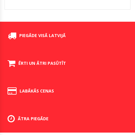
PIEGĀDE VISĀ LATVIJĀ
ĒRTI UN ĀTRI PASŪTĪT
LABĀKĀS CENAS
ĀTRA PIEGĀDE