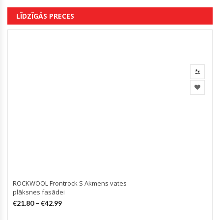
LĪDZĪGĀS PRECES
ROCKWOOL Frontrock S Akmens vates
plāksnes fasādei
€
21.80
–
€
42.99