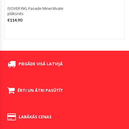
ISOVER RKL-Fasade Minerālvate
plāksnēs
€
114.90
PIEGĀDE VISĀ LATVIJĀ
ĒRTI UN ĀTRI PASŪTĪT
LABĀKĀS CENAS