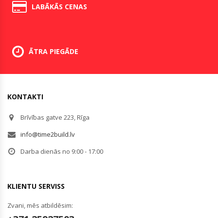
LABĀKĀS CENAS
ĀTRA PIEGĀDE
KONTAKTI
Brīvības gatve 223, Rīga
info@time2build.lv
Darba dienās no 9:00 - 17:00
KLIENTU SERVISS
Zvani, mēs atbildēsim: