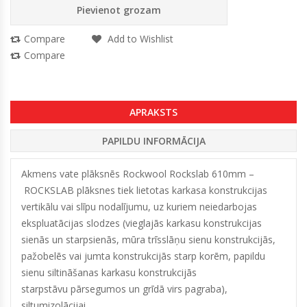
Pievienot grozam
Compare
Add to Wishlist
Compare
APRAKSTS
PAPILDU INFORMĀCIJA
Akmens vate plāksnēs Rockwool Rockslab 610mm –
ROCKSLAB plāksnes tiek lietotas karkasa konstrukcijas
vertikālu vai slīpu nodalījumu, uz kuriem neiedarbojas
ekspluatācijas slodzes (vieglajās karkasu konstrukcijas
sienās un starpsienās, mūra trīsslāņu sienu konstrukcijās,
pažobelēs vai jumta konstrukcijās starp korēm, papildu
sienu siltināšanas karkasu konstrukcijās
starpstāvu pārsegumos un grīdā virs pagraba),
siltumizolācijai.