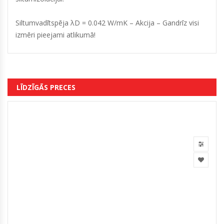
Siltumvadītspēja λD = 0.042 W/mK – Akcija – Gandrīz visi
izmēri pieejami atlikumā!
LĪDZĪGĀS PRECES