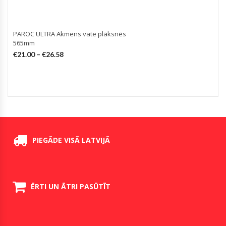
PAROC ULTRA Akmens vate plāksnēs
565mm
€
21.00
–
€
26.58
PIEGĀDE VISĀ LATVIJĀ
ĒRTI UN ĀTRI PASŪTĪT