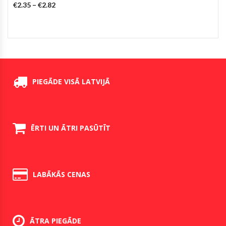
€
2.35
–
€
2.82
PIEGĀDE VISĀ LATVIJĀ
ĒRTI UN ĀTRI PASŪTĪT
LABĀKĀS CENAS
ĀTRA PIEGĀDE