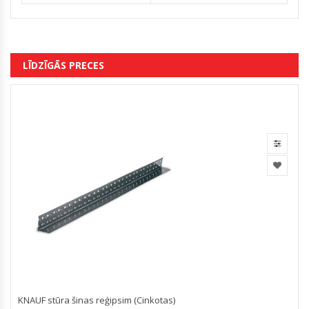
LĪDZĪGĀS PRECES
KNAUF stūra šinas reģipsim (Cinkotas)
S