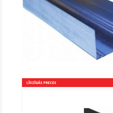
LĪDZĪGĀS PRECES