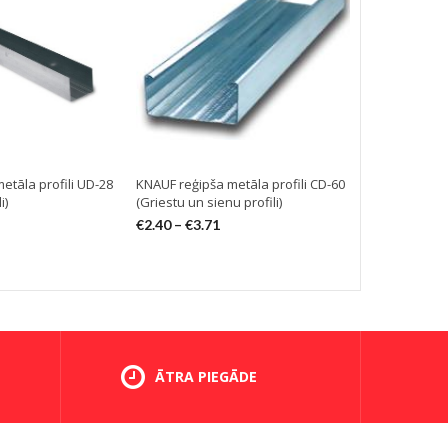
etāla profili UD-28
KNAUF reģipša metāla profili CD-60
Reģipša metā
i)
(Griestu un sienu profili)
(Griestu un s
€
2.40
–
€
3.71
€
1.23
–
€
2.3
ĀTRA PIEGĀDE