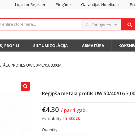
Login or Register
Piegāde
Garantijas Noteikumi
Pr
All Categories
S, PROFILI
SILTUMIZOLĀCIJA
ARMATŪRA
KOKSNE
TĀLA PROFILS UW 50/40/0.6 3,00M
Reģipša metāla profils UW 50/40/0.6 3,0
€
4.30
/ par 1 gab.
In Stock
Availability:
Quantity: