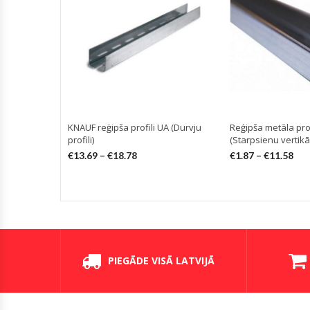
KNAUF reģipša profili UA (Durvju
Reģipša metāla pro
profili)
(Starpsienu vertikāli
€
13.69
–
€
18.78
€
1.87
–
€
11.58
PIEGĀDE VISĀ LATVIJĀ