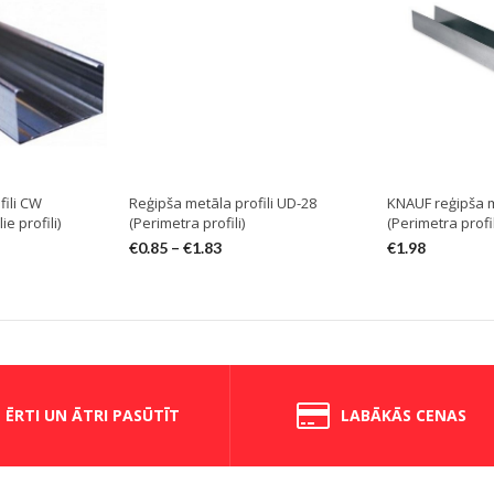
fili CW
Reģipša metāla profili UD-28
KNAUF reģipša m
e profili)
(Perimetra profili)
(Perimetra profil
€
0.85
–
€
1.83
€
1.98
ĒRTI UN ĀTRI PASŪTĪT
LABĀKĀS CENAS