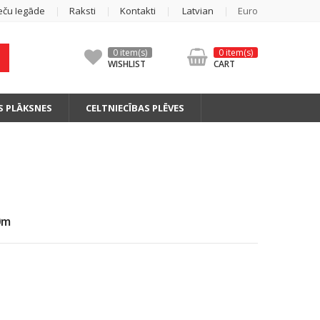
eču Iegāde
Raksti
Kontakti
Latvian
Euro
0 item(s)
0 item(s)
WISHLIST
CART
S PLĀKSNES
CELTNIECĪBAS PLĒVES
0m