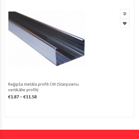
Reģipša metāla profili CW (Starpsienu
vertikālie profili)
(
€
1.87
–
€
11.58