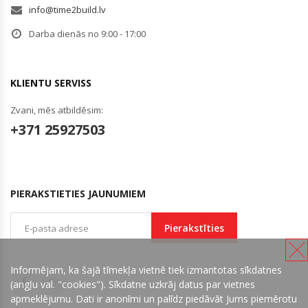
info@time2build.lv
Darba dienās no 9:00 - 17:00
KLIENTU SERVISS
Zvani, mēs atbildēsim:
+371 25927503
PIERAKSTIETIES JAUNUMIEM
Pierakstīties
Informējam, ka šajā tīmekļa vietnē tiek izmantotas sīkdatnes
(angļu val. "cookies"). Sīkdatne uzkrāj datus par vietnes
apmeklējumu. Dati ir anonīmi un palīdz piedāvāt Jums piemērotu