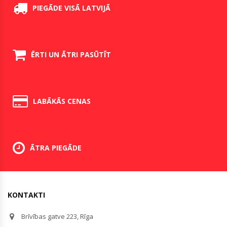
PIEGĀDE VISĀ LATVIJĀ
ĒRTI UN ĀTRI PASŪTĪT
LABĀKĀS CENAS
ĀTRA PIEGĀDE
KONTAKTI
Brīvības gatve 223, Rīga