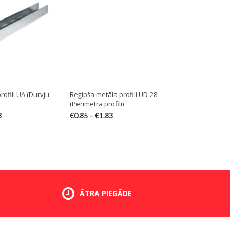
ofili UA (Durvju
Reģipša metāla profili UD-28
Reģipša metā
(Perimetra profili)
(Starpsienu h
8
€
0.85
–
€
1.83
€
3.50
–
€
7.5
ĀTRA PIEGĀDE