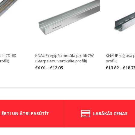
ili CD-60
KNAUF reģipša metāla profili CW
KNAUF reģipša pr
ofili)
(Starpsienu vertikālie profili)
profili)
€
6.01
–
€
13.05
€
13.69
–
€
18.7
ĒRTI UN ĀTRI PASŪTĪT
LABĀKĀS CENAS