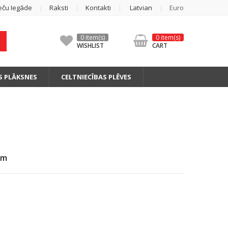
eču Iegāde
Raksti
Kontakti
Latvian
Euro
0 item(s)
0 item(s)
WISHLIST
CART
S PLĀKSNES
CELTNIECĪBAS PLĒVES
0m