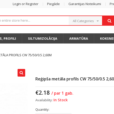
Login or Register
Piegāde
Garantijas Noteikumi
Pr
All Categories
S, PROFILI
SILTUMIZOLĀCIJA
ARMATŪRA
KOKSNE
TĀLA PROFILS CW 75/50/0.5 2,60M
Reģipša metāla profils CW 75/50/0.5 2,6
€
2.18
/ par 1 gab.
In Stock
Availability:
Quantity: