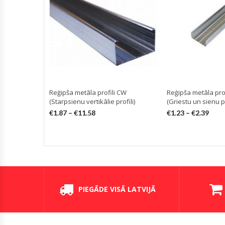
Reģipša metāla profili CW
Reģipša metāla prof
(Starpsienu vertikālie profili)
(Griestu un sienu pr
€
1.87
–
€
11.58
€
1.23
–
€
2.39
PIEGĀDE VISĀ LATVIJĀ