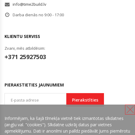
info@time2build.lv
Darba dienās no 9:00 - 17:00
KLIENTU SERVISS
Zvani, mēs atbildēsim:
+371 25927503
PIERAKSTIETIES JAUNUMIEM
Pierakstīties
Informējam, ka šajā tīmekļa vietnē tiek izmantotas sīkdatnes
(angļu val. "cookies"). Sīkdatne uzkrāj datus par vietnes
apmeklējumu. Dati ir anonīmi un palīdz piedāvāt Jums piemērotu