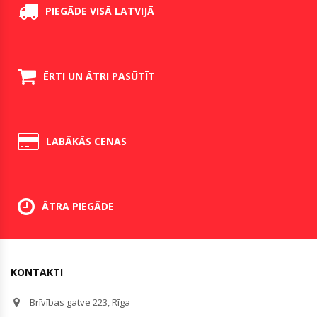
PIEGĀDE VISĀ LATVIJĀ
ĒRTI UN ĀTRI PASŪTĪT
LABĀKĀS CENAS
ĀTRA PIEGĀDE
KONTAKTI
Brīvības gatve 223, Rīga