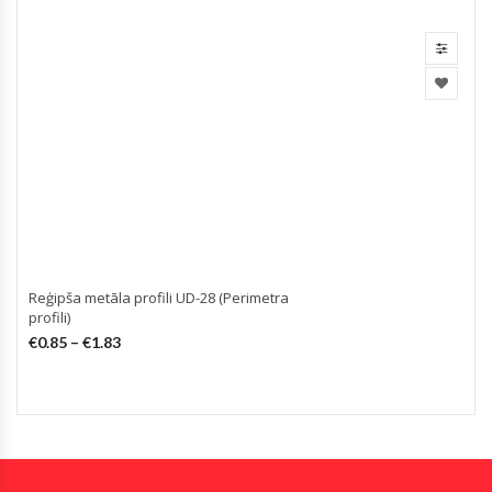
Reģipša metāla profili UD-28 (Perimetra
profili)
(
€
0.85
–
€
1.83