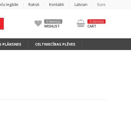
eču Iegāde
Raksti
Kontakti
Latvian
Euro
0 item(s)
0 item(s)
WISHLIST
CART
S PLĀKSNES
CELTNIECĪBAS PLĒVES