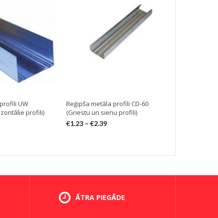
profili UW
Reģipša metāla profili CD-60
Reģipša metā
ontālie profili)
(Griestu un sienu profili)
(Starpsienu ve
€
1.23
–
€
2.39
€
1.87
–
€
11.
ĀTRA PIEGĀDE