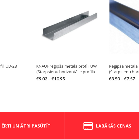
ili UD-28
KNAUF reģipša metāla profili UW
Reģipša metāla 
(Starpsienu horizontālie profili)
(Starpsienu horiz
€
9.02
–
€
10.95
€
3.50
–
€
7.57
ĒRTI UN ĀTRI PASŪTĪT
LABĀKĀS CENAS