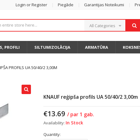
Login or Register
Piegāde
Garantijas Noteikumi
Pr
All Categories
S, PROFILI
SILTUMIZOLĀCIJA
ARMATŪRA
KOKSNE
PŠA PROFILS UA 50/40/2 3,00M
KNAUF reģipša profils UA 50/40/2 3,00m
€
13.69
/ par 1 gab.
In Stock
Availability:
Quantity: