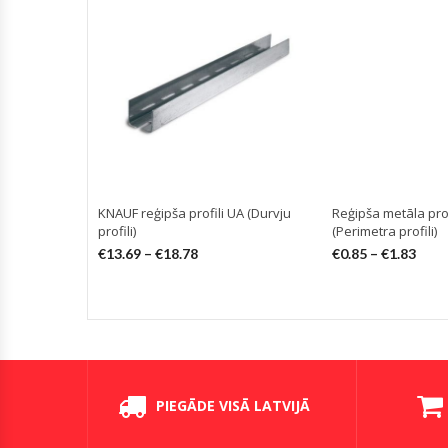
KNAUF reģipša profili UA (Durvju
Reģipša metāla prof
profili)
(Perimetra profili)
€
13.69
–
€
18.78
€
0.85
–
€
1.83
PIEGĀDE VISĀ LATVIJĀ