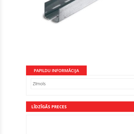
PAPILDU INFORMĀCIJA
Zīmols
LĪDZĪGĀS PRECES