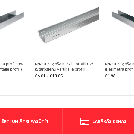
la profili UW
KNAUF reģipša metāla profili CW
KNAUF reģipša m
ālie profili)
(Starpsienu vertikālie profili)
(Perimetra profil
€
6.01
–
€
13.05
€
1.98
ĒRTI UN ĀTRI PASŪTĪT
LABĀKĀS CENAS