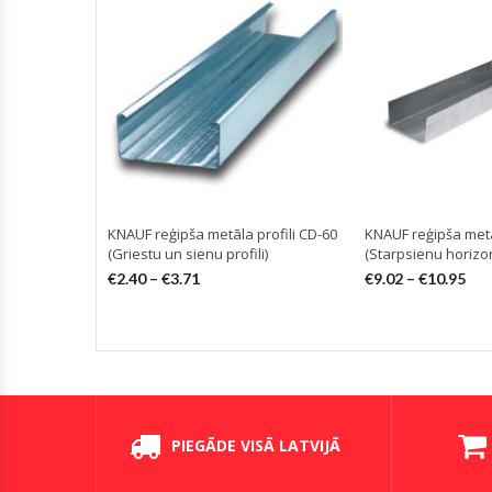
KNAUF reģipša metāla profili CD-60
KNAUF reģipša metā
(Griestu un sienu profili)
(Starpsienu horizont
€
2.40
–
€
3.71
€
9.02
–
€
10.95
PIEGĀDE VISĀ LATVIJĀ