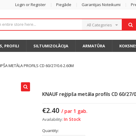
Login or Register
Piegāde
Garantijas Noteikumi
Pr
All Categories
S, PROFILI
SILTUMIZOLĀCIJA
ARMATŪRA
KOKSNE
PŠA METĀLA PROFILS CD 60/27/0.6 2.60M
KNAUF reģipša metāla profils CD 60/27/0
€
2.40
/ par 1 gab.
In Stock
Availability:
Quantity: