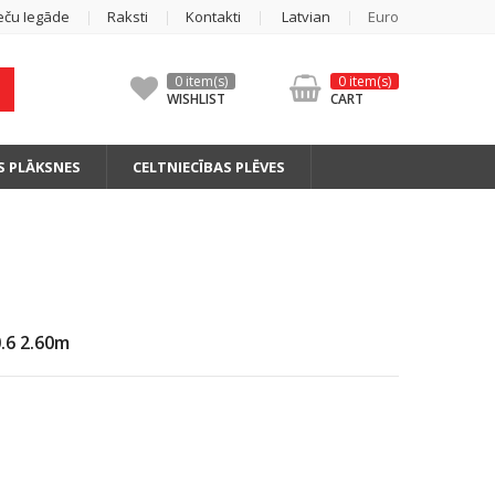
eču Iegāde
Raksti
Kontakti
Latvian
Euro
0 item(s)
0 item(s)
WISHLIST
CART
S PLĀKSNES
CELTNIECĪBAS PLĒVES
.6 2.60m