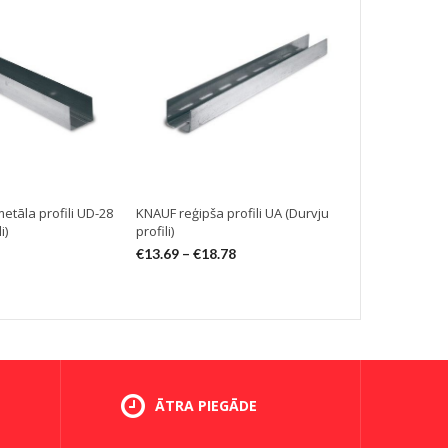
etāla profili UD-28
KNAUF reģipša profili UA (Durvju
Reģipša metā
i)
profili)
(Starpsienu h
€
13.69
–
€
18.78
€
3.50
–
€
7.5
ĀTRA PIEGĀDE