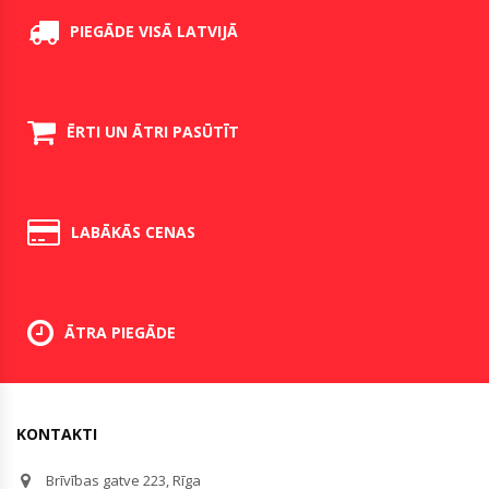
PIEGĀDE VISĀ LATVIJĀ
ĒRTI UN ĀTRI PASŪTĪT
LABĀKĀS CENAS
ĀTRA PIEGĀDE
KONTAKTI
Brīvības gatve 223, Rīga