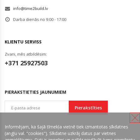
info@time2build.lv
Darba dienās no 9:00 - 17:00
KLIENTU SERVISS
Zvani, mēs atbildēsim:
+371 25927503
PIERAKSTIETIES JAUNUMIEM
Pierakstīties
Informējam, ka šajā tīmekļa vietnē tiek izmantotas sīkdatnes
(angļu val. "cookies"). Sīkdatne uzkrāj datus par vietnes
apmeklējumu. Dati ir anonīmi un palīdz piedāvāt Jums piemērotu