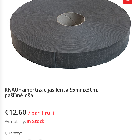
KNAUF amortizācijas lenta 95mmx30m,
pašlīmējoša
€
12.60
/ par 1 rulli
In Stock
Availability:
Quantity: