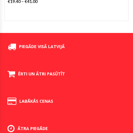
€
19.40
–
€
41.00
PIEGĀDE VISĀ LATVIJĀ
ĒRTI UN ĀTRI PASŪTĪT
LABĀKĀS CENAS
ĀTRA PIEGĀDE