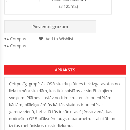
(3.125m2)
Pievienot grozam
Compare
Add to Wishlist
Compare
APRAKSTS
Četrpusīgi gropētās OSB skaidu plātnes tiek izgatavotas no
liela izmēra skaidām, kas tiek saistītas ar sintētiskajiem
sveķiem. Plātnes sastāv no trim krusteniski orientētām
kārtām, plākšņu ārējās kārtās skaidas ir orientētas
garenvirzienā, bet vidū tās ir kārtotas šķērsvirzienā, kas
nodrošina OSB plāksnēm augstu parametru stabilitāti un
izcilus mehāniskos raksturlielumus.