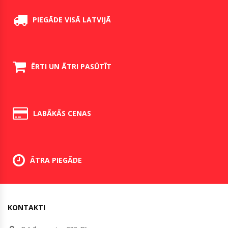
PIEGĀDE VISĀ LATVIJĀ
ĒRTI UN ĀTRI PASŪTĪT
LABĀKĀS CENAS
ĀTRA PIEGĀDE
KONTAKTI