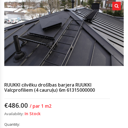
RUUKKI cilvēku drošības barjera RUUKKI
Valcprofiliem (4 cauruļu) 6m 61315000000
€
486.00
/ par 1 m2
In Stock
Availability:
Quantity: