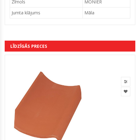
Zīmols
MONIER
Jumta klājums
Māla
LĪDZĪGĀS PRECES