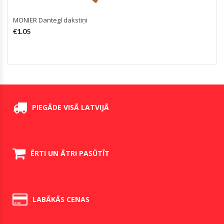
MONIER Dantegl dakstiņi
€
1.05
PIEGĀDE VISĀ LATVIJĀ
ĒRTI UN ĀTRI PASŪTĪT
LABĀKĀS CENAS