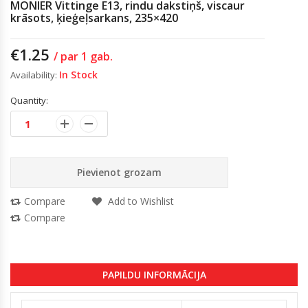
MONIER Vittinge E13, rindu dakstiņš, viscaur
krāsots, ķieģeļsarkans, 235×420
€
1.25
/ par 1 gab.
In Stock
Availability:
Quantity:
Pievienot grozam
Compare
Add to Wishlist
Compare
PAPILDU INFORMĀCIJA