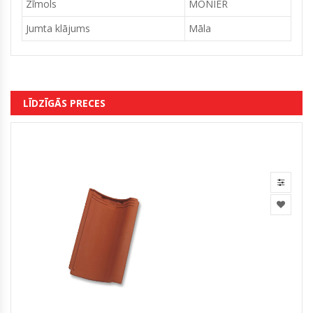
Zīmols
MONIER
Jumta klājums
Māla
LĪDZĪGĀS PRECES