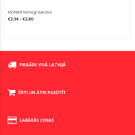
MONIER Nortegl dakstiņi
€
2.34
–
€
2.80
PIEGĀDE VISĀ LATVIJĀ
ĒRTI UN ĀTRI PASŪTĪT
LABĀKĀS CENAS