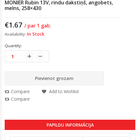
MONIER Rubin 13V, rindu dakstiņš, angobets,
melns, 258×430
€
1.67
/ par 1 gab.
In Stock
Availability:
Quantity:
Pievienot grozam
Compare
Add to Wishlist
Compare
PAPILDU INFORMĀCIJA