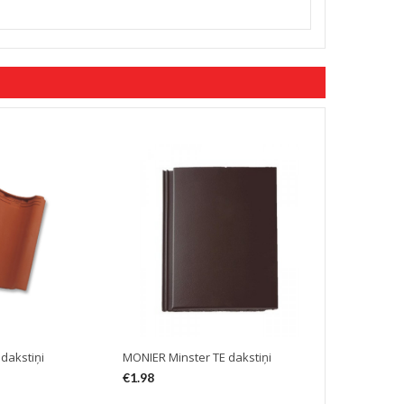
dakstiņi
MONIER Minster TE dakstiņi
MONIER Turma
€
1.98
€
2.02
–
€
2.4