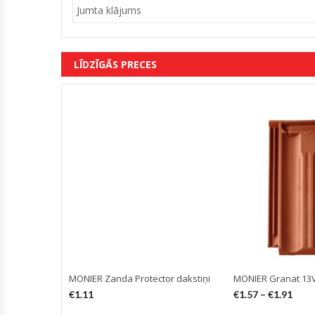
Jumta klājums
LĪDZĪGĀS PRECES
MONIER Zanda Protector dakstiņi
MONIER Granat 13V
€
1.11
€
1.57
–
€
1.91