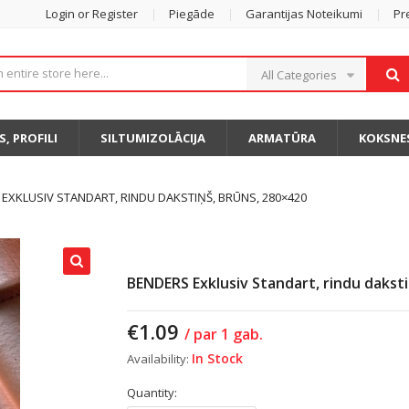
Login or Register
Piegāde
Garantijas Noteikumi
Pr
All Categories
S, PROFILI
SILTUMIZOLĀCIJA
ARMATŪRA
KOKSNE
EXKLUSIV STANDART, RINDU DAKSTIŅŠ, BRŪNS, 280×420
BENDERS Exklusiv Standart, rindu daksti
€
1.09
/ par 1 gab.
In Stock
Availability:
Quantity: