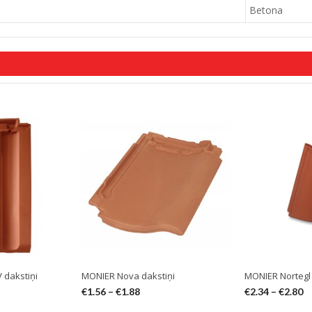
Betona
 dakstiņi
MONIER Nova dakstiņi
MONIER Nortegl 
€
1.56
–
€
1.88
€
2.34
–
€
2.80