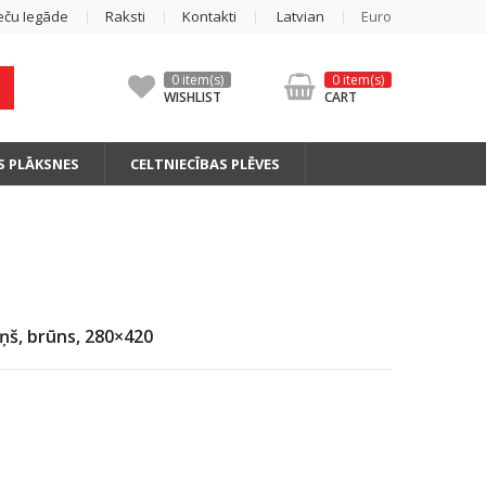
eču Iegāde
Raksti
Kontakti
Latvian
Euro
0 item(s)
0 item(s)
WISHLIST
CART
S PLĀKSNES
CELTNIECĪBAS PLĒVES
ņš, brūns, 280×420