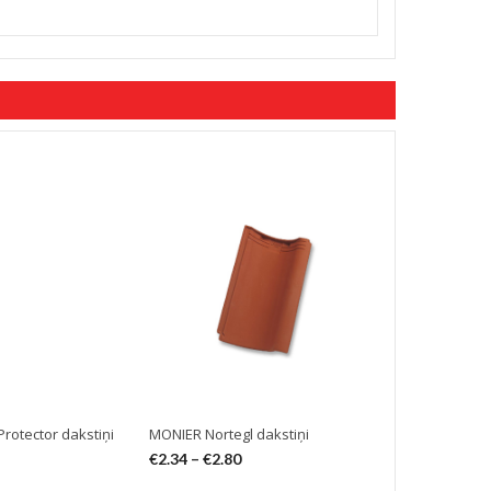
rotector dakstiņi
MONIER Nortegl dakstiņi
MONIER Rubin
€
2.34
–
€
2.80
€
1.55
–
€
2.5