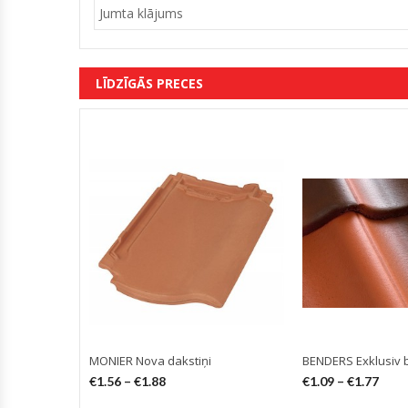
Jumta klājums
LĪDZĪGĀS PRECES
MONIER Nova dakstiņi
BENDERS Exklusiv b
€
1.56
–
€
1.88
€
1.09
–
€
1.77