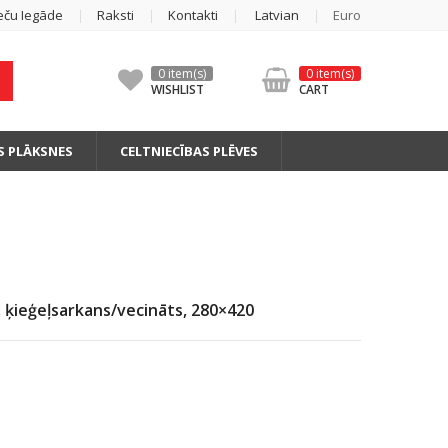
eču Iegāde
Raksti
Kontakti
Latvian
Euro
0 item(s)
0 item(s)
WISHLIST
CART
S PLĀKSNES
CELTNIECĪBAS PLĒVES
, ķieģeļsarkans/vecināts, 280×420