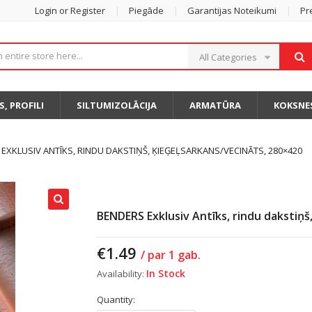
Login or Register
Piegāde
Garantijas Noteikumi
Pr
All Categories
S, PROFILI
SILTUMIZOLĀCIJA
ARMATŪRA
KOKSNE
EXKLUSIV ANTĪKS, RINDU DAKSTIŅŠ, ĶIEĢEĻSARKANS/VECINĀTS, 280×420
BENDERS Exklusiv Antīks, rindu dakstiņš
€
1.49
/ par 1 gab.
In Stock
Availability:
Quantity: