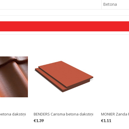
Betona
etona dakstiņi
BENDERS Carisma betona dakstiņi
MONIER Zanda P
€
1.39
€
1.11