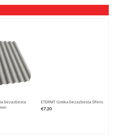
la bezazbesta
ETERNIT Gotika bezazbesta šīferis
CEMBRIT Eur
25mm
šīferis 115
€
7.20
€
15.80
–
€
1