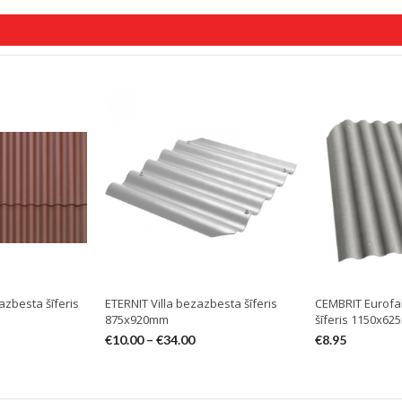
azbesta šīferis
ETERNIT Villa bezazbesta šīferis
CEMBRIT Eurofa
875x920mm
šīferis 1150x6
€
10.00
–
€
34.00
€
8.95