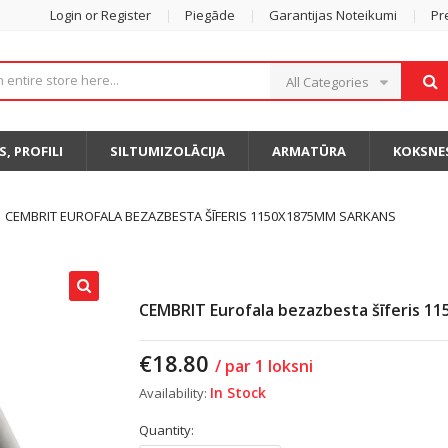
Login or Register
Piegāde
Garantijas Noteikumi
Pr
All Categories
S, PROFILI
SILTUMIZOLĀCIJA
ARMATŪRA
KOKSNE
CEMBRIT EUROFALA BEZAZBESTA ŠĪFERIS 1150X1875MM SARKANS
CEMBRIT Eurofala bezazbesta šīferis 1
€
18.80
/ par 1 loksni
In Stock
Availability:
Quantity: