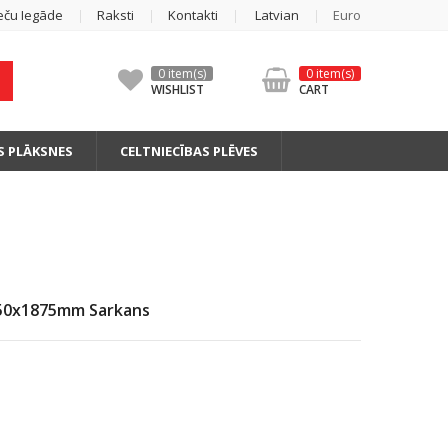
eču Iegāde
Raksti
Kontakti
Latvian
Euro
0 item(s)
0 item(s)
WISHLIST
CART
S PLĀKSNES
CELTNIECĪBAS PLĒVES
150x1875mm Sarkans