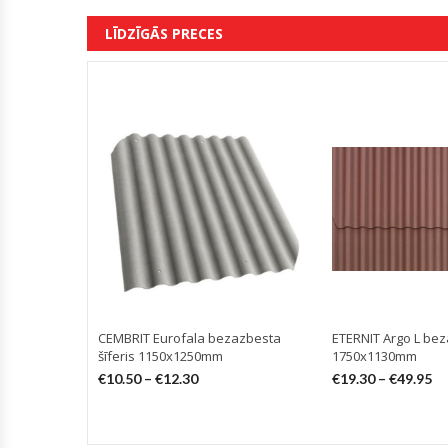
LĪDZĪGĀS PRECES
CEMBRIT Eurofala bezazbesta
ETERNIT Argo L bez
šīferis 1150x1250mm
1750x1130mm
€
10.50
–
€
12.30
€
19.30
–
€
49.95