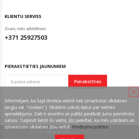
KLIENTU SERVISS
Zvani, mēs atbildēsim:
+371 25927503
PIERAKSTIETIES JAUNUMIEM
Pierakstīties
Informējam, ka šajā tīmekļa vietnē tiek izmantotas sīkdatnes
(angļu val. "cookies"). Sīkdatne uzkrāj datus par vietnes
apmeklējumu. Dati ir anonīmi un palīdz piedāvāt Jums piemērotu
saturu. Turpinot lietot šo vietni, Jūs piekrītat, ka mēs uzkrāsim un
izmantosim sīkdatnes Jūsu ierīcē.
Privātuma politika
Time2Build
© 2018
. Web izstrāde:
BORN