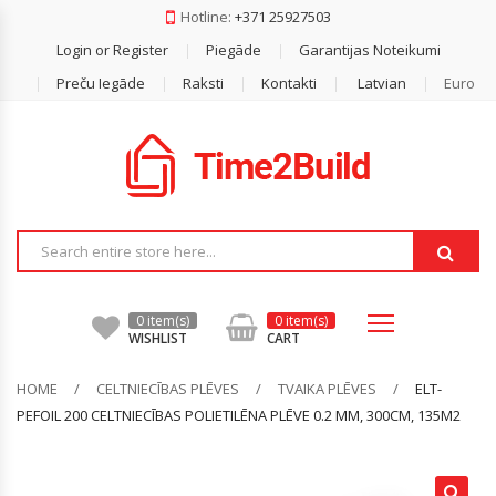
Hotline:
+371 25927503
Login or Register
Piegāde
Garantijas Noteikumi
Dakstiņš
Gāzbetona Bloki
Reģipsis
Akmens Vate
Armatūra
Durelis
Difūzijas Membrānas
Preču Iegāde
Raksti
Kontakti
Latvian
Euro
Metāla Jumti
Keramzīta Bloki
Lentas
Beramā Vate
Armatūras Sieti
Finiera Saplāksnis
Ģeomembrānas
Bezazbesta Šīferis
Mūrjava / Bloku Līmes
Profilu Stiprinājumi
Ekstrudētais Putuplasts
Betonēšanas Piederumi (distanceri,
OSB
Plēves
Vadulas U.c)
Pārsedzes
Reģipša Profili
Fasādes Vate
Pretvēja Plēves
Stūri, Šinas, Vadula
Minerālvate
Savienošanas Lentas
0 item(s)
0 item(s)
WISHLIST
CART
Putuplasts
HOME
CELTNIECĪBAS PLĒVES
TVAIKA PLĒVES
ELT-
PEFOIL 200 CELTNIECĪBAS POLIETILĒNA PLĒVE 0.2 MM, 300CM, 135M2