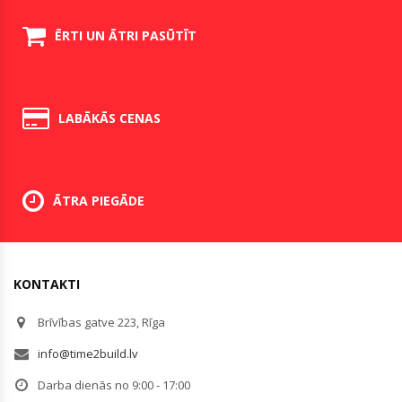
ĒRTI UN ĀTRI PASŪTĪT
LABĀKĀS CENAS
ĀTRA PIEGĀDE
KONTAKTI
Brīvības gatve 223, Rīga
info@time2build.lv
Darba dienās no 9:00 - 17:00