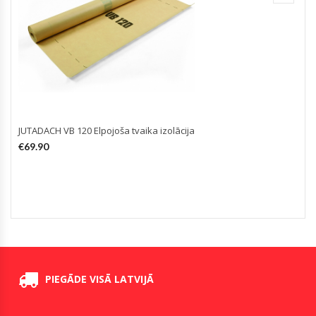
JUTADACH VB 120 Elpojoša tvaika izolācija
i
€
69.90
PIEGĀDE VISĀ LATVIJĀ