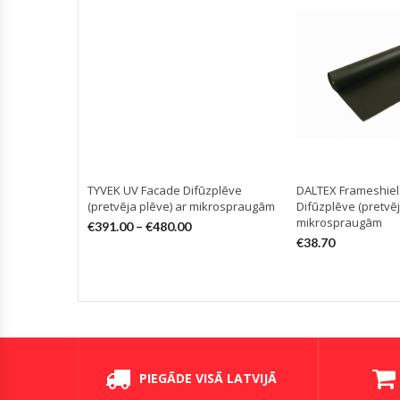
TYVEK UV Facade Difūzplēve
DALTEX Frameshiel
(pretvēja plēve) ar mikrospraugām
Difūzplēve (pretvēj
mikrospraugām
€
391.00
–
€
480.00
€
38.70
PIEGĀDE VISĀ LATVIJĀ