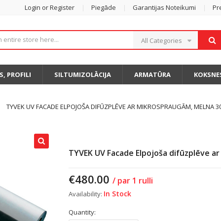
Login or Register
Piegāde
Garantijas Noteikumi
Pr
All Categories
S, PROFILI
SILTUMIZOLĀCIJA
ARMATŪRA
KOKSNE
TYVEK UV FACADE ELPOJOŠA DIFŪZPLĒVE AR MIKROSPRAUGĀM, MELNA 3
TYVEK UV Facade Elpojoša difūzplēve a
€
480.00
/ par 1 rulli
In Stock
Availability:
Quantity: