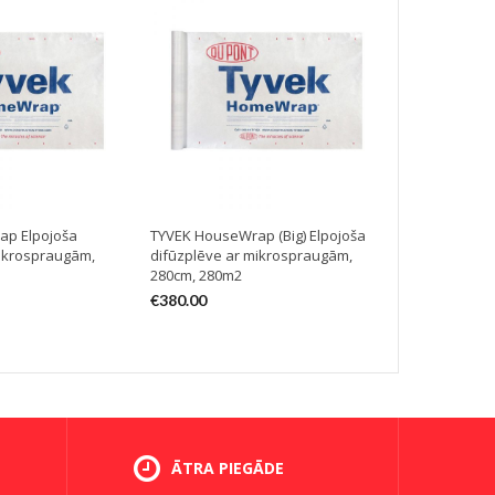
ap Elpojoša
TYVEK HouseWrap (Big) Elpojoša
TYVEK UV Fa
mikrospraugām,
difūzplēve ar mikrospraugām,
difūzplēve 
280cm, 280m2
melna 150cm
€
380.00
€
391.00
ĀTRA PIEGĀDE