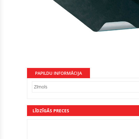
PAPILDU INFORMĀCIJA
Zīmols
LĪDZĪGĀS PRECES