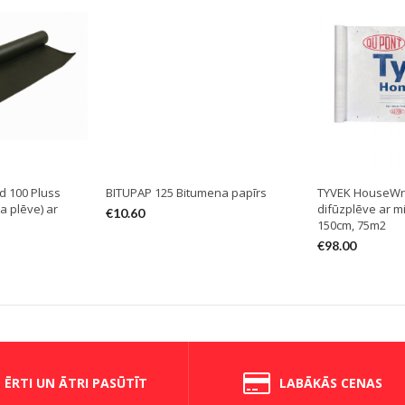
d 100 Pluss
BITUPAP 125 Bitumena papīrs
TYVEK HouseWr
a plēve) ar
difūzplēve ar 
€
10.60
150cm, 75m2
€
98.00
ĒRTI UN ĀTRI PASŪTĪT
LABĀKĀS CENAS