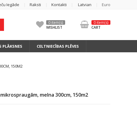
eču Iegāde
Raksti
Kontakti
Latvian
Euro
0 item(s)
0 item(s)
WISHLIST
CART
S PLĀKSNES
CELTNIECĪBAS PLĒVES
00CM, 150M2
r mikrospraugām, melna 300cm, 150m2