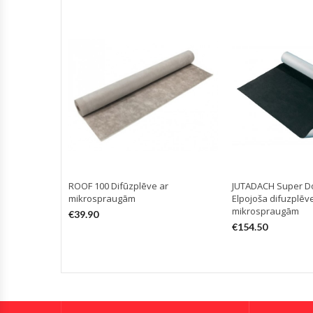
ROOF 100 Difūzplēve ar
JUTADACH Super D
mikrospraugām
Elpojoša difuzplēv
mikrospraugām
€
39.90
€
154.50