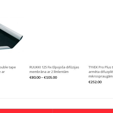
ouble tape
RUUKKI 125 Fix Elpojoša difūzijas
TYVEK Pro Plus 
e ar
membrāna ar 2 līmlentām
armēta difuzplē
mikrospraugām
€
80.00
–
€
105.00
€
252.00