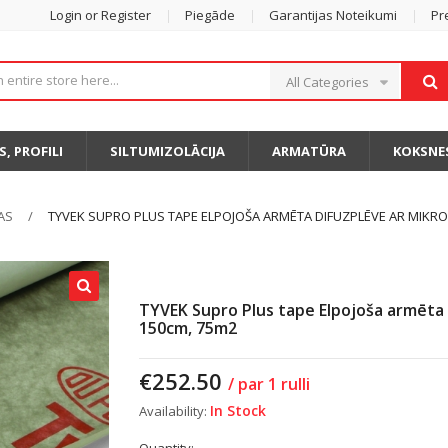
Login or Register
Piegāde
Garantijas Noteikumi
Pr
All Categories
S, PROFILI
SILTUMIZOLĀCIJA
ARMATŪRA
KOKSNE
AS
TYVEK SUPRO PLUS TAPE ELPOJOŠA ARMĒTA DIFUZPLĒVE AR MIKR
TYVEK Supro Plus tape Elpojoša armēta 
150cm, 75m2
€
252.50
/ par 1 rulli
In Stock
Availability: