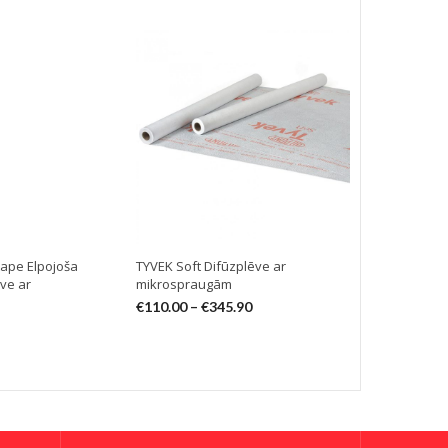
tape Elpojoša
TYVEK Soft Difūzplēve ar
TYVEK Supro
ve ar
mikrospraugām
difūzplēve 
€
110.00
–
€
345.90
€
252.50