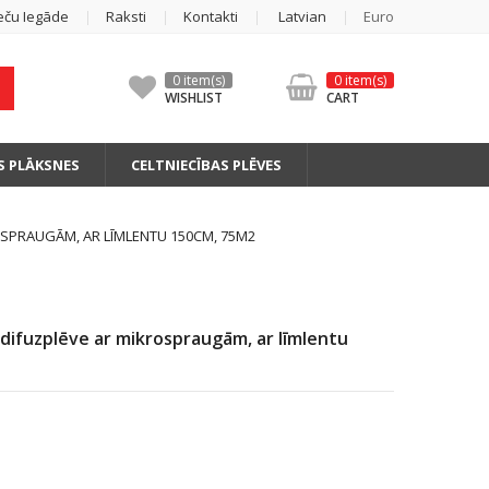
eču Iegāde
Raksti
Kontakti
Latvian
Euro
0 item(s)
0 item(s)
WISHLIST
CART
S PLĀKSNES
CELTNIECĪBAS PLĒVES
OSPRAUGĀM, AR LĪMLENTU 150CM, 75M2
difuzplēve ar mikrospraugām, ar līmlentu