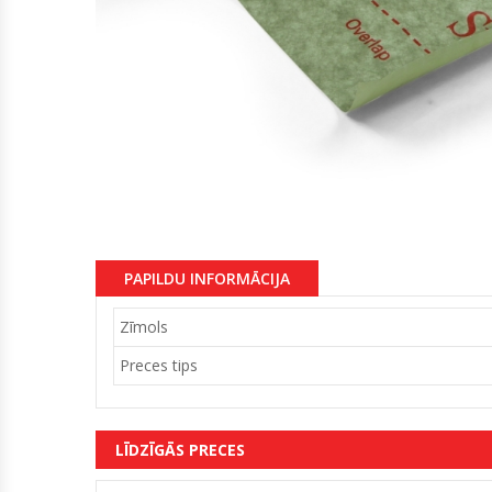
PAPILDU INFORMĀCIJA
Zīmols
Preces tips
LĪDZĪGĀS PRECES