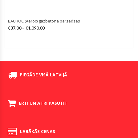
BAUROC (Aeroc) gāzbetona pārsedzes
€
37.00
–
€
1,090.00
PIEGĀDE VISĀ LATVIJĀ
ĒRTI UN ĀTRI PASŪTĪT
LABĀKĀS CENAS