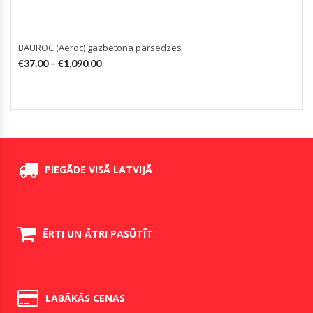
BAUROC (Aeroc) gāzbetona pārsedzes
€
37.00
–
€
1,090.00
PIEGĀDE VISĀ LATVIJĀ
ĒRTI UN ĀTRI PASŪTĪT
LABĀKĀS CENAS