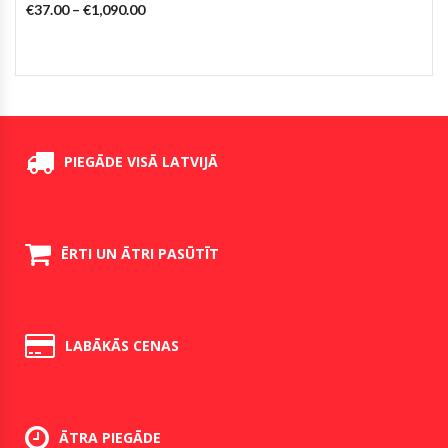
€
37.00
–
€
1,090.00
PIEGĀDE VISĀ LATVIJĀ
ĒRTI UN ĀTRI PASŪTĪT
LABĀKĀS CENAS
ĀTRA PIEGĀDE