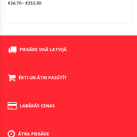
€
16.70
–
€
215.30
PIEGĀDE VISĀ LATVIJĀ
ĒRTI UN ĀTRI PASŪTĪT
LABĀKĀS CENAS
ĀTRA PIEGĀDE