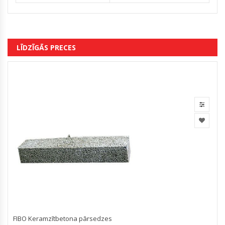
LĪDZĪGĀS PRECES
FIBO Keramzītbetona pārsedzes