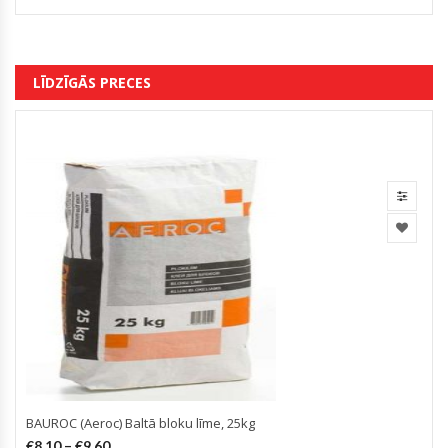
LĪDZĪGĀS PRECES
BAUROC (Aeroc) Baltā bloku līme, 25kg
€
8.10
–
€
9.60