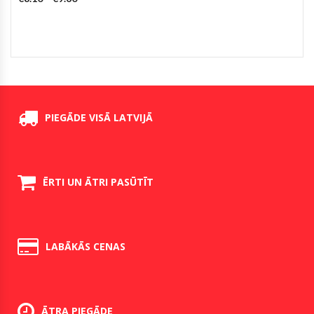
PIEGĀDE VISĀ LATVIJĀ
ĒRTI UN ĀTRI PASŪTĪT
LABĀKĀS CENAS
ĀTRA PIEGĀDE