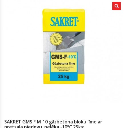
SAKRET GMS F M-10 gāzbetona bloku līme ar
pretsala piedevu, pelēka -10ºC 25kg